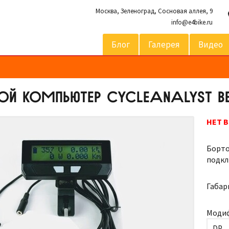
Москва,
Зеленоград, Сосновая аллея, 9
info@e4bike.ru
Блог
Галерея
Видео
ОЙ КОМПЬЮТЕР CYCLEANALYST ВЕ
НЕТ 
Борто
подкл
Габар
Моди
DP