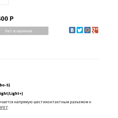
400 Р
rbo-S)
ght/Light+)
лючается напрямую шестиконтактным разъемом к
2FET
.