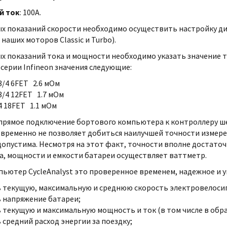
й ток
: 100А.
х показаний скорости необходимо осуществить настройку ди
 наших моторов Classic и Turbo).
х показаний тока и мощности необходимо указать значение 
серии Infineon значения следующие:
 3/4 6FET 2.6 мОм
 3/4 12FET 1.7 мОм
 4 18FET 1.1 мОм
прямое подключение бортового компьютера к контроллеру ш
временно не позволяет добиться наилучшей точности измере
опустима. Несмотря на этот факт, точности вполне достаточ
а, мощности и емкости батареи осуществляет ваттметр.
ьютер CycleAnalyst это проверенное временем, надежное и 
 текущую, максимальную и среднюю скорость электровелосипе
 напряжение батареи;
 текущую и максимальную мощность и ток (в том числе в обр
 средний расход энергии за поездку;