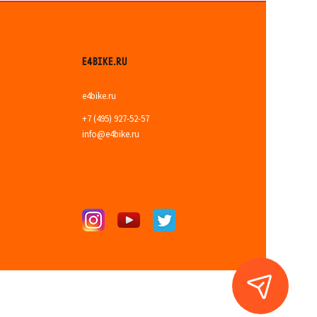
E4BIKE.RU
e4bike.ru
+7 (495) 927-52-57
info@e4bike.ru