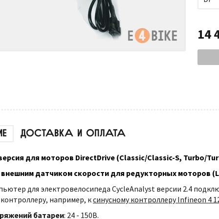
14 
ИЕ
ДОСТАВКА И ОПЛАТА
версия для моторов DirectDrive (Classic/Classic-S, Turbo/Tu
с внешним датчиком скорости для редукторных моторов (Li
ьютер для электровелосипеда CycleAnalyst версии 2.4 подк
контроллеру, например, к
синусному контроллеру Infineon 4 1
ряжений батареи
: 24 - 150В.