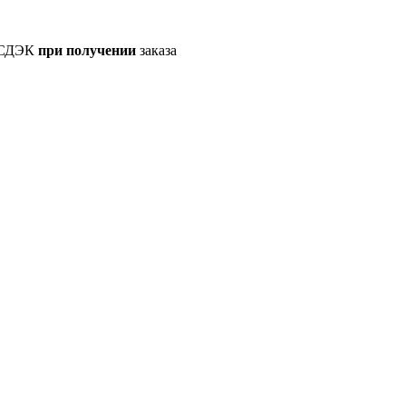
а СДЭК
при получении
заказа