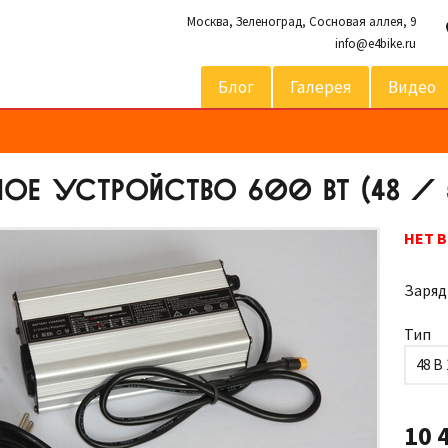
Москва,
Зеленоград, Сосновая аллея, 9
info@e4bike.ru
Блог
Галерея
Видео
ОЕ УСТРОЙСТВО 600 ВТ (48 / 5
НЕТ 
Заряд
Тип
48 В 
10 