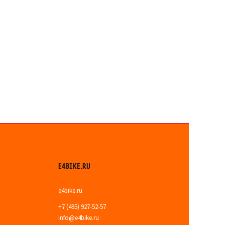
E4BIKE.RU
e4bike.ru
+7 (495) 927-52-57
info@e4bike.ru