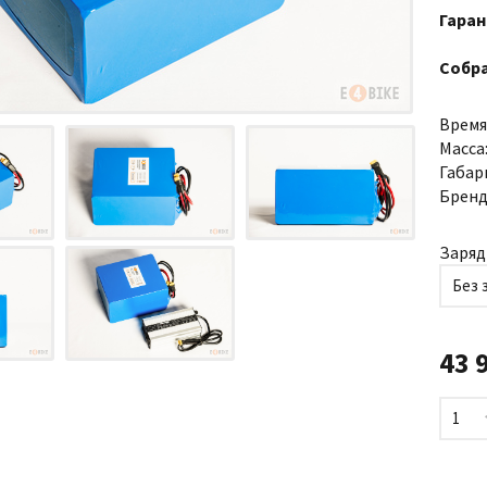
Гаран
Собра
Время
Масса
Габар
Бренд
Заряд
Без 
43 
1