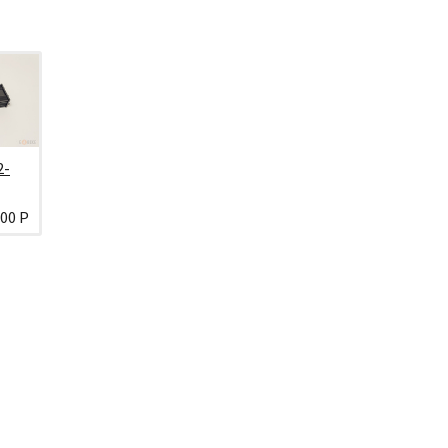
2-
600 Р