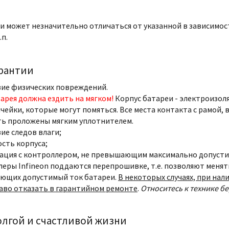
еи может незначительно отличаться от указанной в зависимо
.п.
арантии
ие физических повреждений.
арея должна ездить на мягком!
Корпус батареи - электроизоля
ячейки, которые могут помяться. Все места контакта с рамой, 
ь проложены мягким уплотнителем.
ие следов влаги;
сть корпуса;
ация с контроллером, не превышающим максимально допусти
еры Infineon поддаются перепрошивке, т.е. позволяют менять
ющих допустимый ток батареи.
В некоторых случаях, при на
аво отказать в гарантийном ремонте
.
Относитесь к технике б
олгой и счастливой жизни