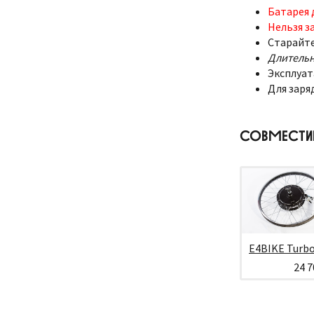
Батарея 
Нельзя з
Старайте
Длитель
Эксплуат
Для заря
СОВМЕСТ
E4BIKE Turb
24 7