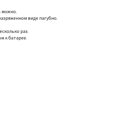
 можно.
разряженном виде пагубно.
есколько раз.
м к батарее.