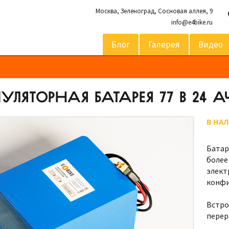
Москва,
Зеленоград, Сосновая аллея, 9
info@e4bike.ru
Блог
Галерея
Видео
ЛЯТОРНАЯ БАТАРЕЯ 77 В 24 А
В НА
Батар
более
элект
конфи
Встро
перер