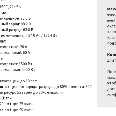
I50E, 21s 5p
Мак
ние:
ячее
инальное: 75.6 В
ячей
ный заряд: 88.2 В
охла
ный разряд: 63.0 В
тако
номинальная): 24.0 Ач / 1814 Втч
крат
яда:
подр
фортный: 20 A
симальный: 60 A
Ком
ь:
длит
фортная: 1500 Вт
симальная: 4500 Вт
Поск
мощн
плуатации: до 10 лет
чтоб
лных
циклов заряда-разряда до 80% ёмкости: 300
дост
й ресурс батареи до 80% ёмкости:
комф
 КВт*ч
20 км (при 25 км/ч)
33 км (при 40 км/ч)