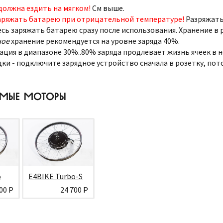
должна ездить на мягком!
См выше.
аряжать батарею при отрицательной температуре!
Разряжать
сь заряжать батарею сразу после использования. Хранение в 
ное
хранение рекомендуется на уровне заряда 40%.
ация в диапазоне 30%..80% заряда продлевает жизнь ячеек в н
дки - подключите зарядное устройство сначала в розетку, пото
ИМЫЕ МОТОРЫ
o
E4BIKE Turbo-S
00 Р
24 700 Р