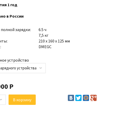
тия 1 год
но в России
 полной зарядки:
6.5 ч
:
7,5 кг
иты:
210 х 160 х 125 мм
:
DMEGC
ное устройство
зарядного устройства
900 Р