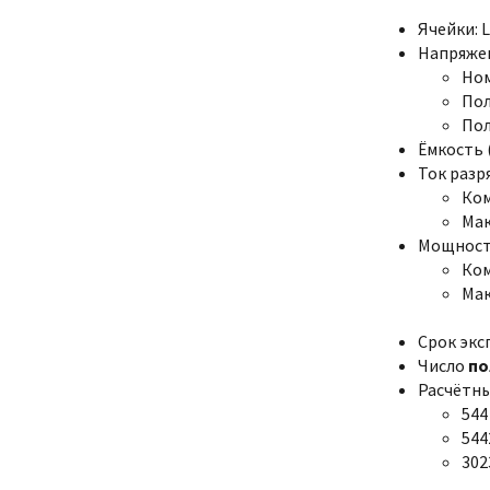
Ячейки: L
Напряже
Ном
Пол
Пол
Ёмкость (
Ток разр
Ком
Мак
Мощност
Ком
Мак
Срок экс
Число
по
Расчётны
544
544
302