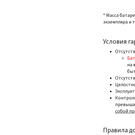
* Масса батар
экземпляра и т
Условия г
Отсутств
Бат
на 
быт
Отсутств
Целостно
Эксплуат
Контролл
превыша
собой пр
Правила д