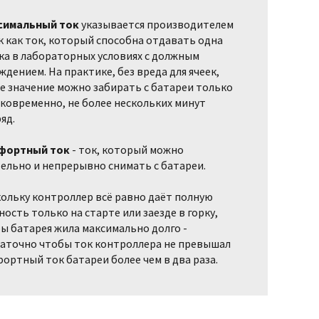
симальный ток
указывается производителем
к как ток, который способна отдавать одна
ка в лабораторных условиях с должным
ждением. На практике, без вреда для ячеек,
е значение можно забирать с батареи только
ковременно, не более нескольких минут
яд.
фортный ток
- ток, который можно
ельно и непрерывно снимать с батареи.
ольку контроллер всё равно даёт полную
ость только на старте или заезде в горку,
ы батарея жила максимально долго -
аточно чтобы ток контроллера не превышал
ортный ток батареи более чем в два раза.