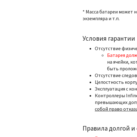
* Масса батареи может 
экземпляра и т.п.
Условия гарантии
Отсутствие физич
Батарея долж
на ячейки, ко
быть пролож
Отсутствие следов
Целостность корпу
Эксплуатация с ко
Контроллеры Infin
превышающих допу
собой право отказ
Правила долгой и