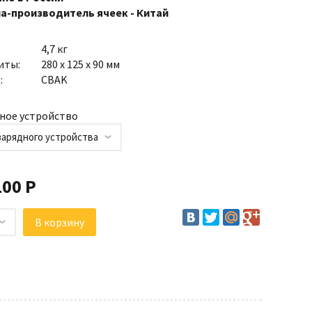
а-производитель ячеек - Китай
:
4,7 кг
иты:
280 х 125 х 90 мм
:
CBAK
ное устройство
зарядного устройства
100 Р