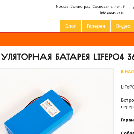
Москва,
Зеленоград, Сосновая аллея, 9
info@e4bike.ru
Блог
Галерея
Видео
ЛЯТОРНАЯ БАТАРЕЯ LIFEPO4 36
В НА
LiFeP
Встро
перер
Гаран
Собра