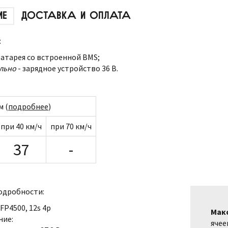
ИЕ
ДОСТАВКА И ОПЛАТА
:
атарея со встроенной BMS;
льно
- зарядное устройство 36 В.
м (
подробнее
)
при 40 км/ч
при 70 км/ч
37
-
одробности:
FP4500, 12s 4p
Мак
ние:
ячее