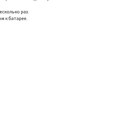
есколько раз.
м к батарее.