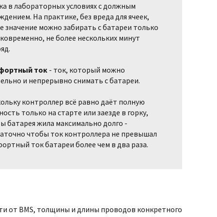
ка в лабораторных условиях с должным
ждением. На практике, без вреда для ячеек,
е значение можно забирать с батареи только
ковременно, не более нескольких минут
яд.
фортный ток
- ток, который можно
ельно и непрерывно снимать с батареи.
ольку контроллер всё равно даёт полную
ость только на старте или заезде в горку,
ы батарея жила максимально долго -
аточно чтобы ток контроллера не превышал
ортный ток батареи более чем в два раза.
сти от BMS, толщины и длины проводов конкретного