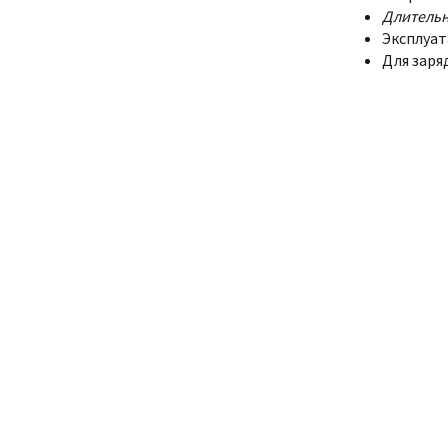
Длитель
Эксплуат
Для заря