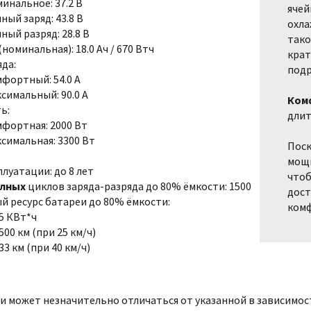
инальное: 37.2 В
ячей
ный заряд: 43.8 В
охла
ный разряд: 28.8 В
тако
номинальная): 18.0 Ач / 670 Втч
крат
яда:
подр
фортный: 54.0 A
симальный: 90.0 A
Ком
ь:
длит
фортная: 2000 Вт
симальная: 3300 Вт
Поск
мощн
плуатации: до 8 лет
чтоб
лных
циклов заряда-разряда до 80% ёмкости: 1500
дост
й ресурс батареи до 80% ёмкости:
комф
5 КВт*ч
500 км (при 25 км/ч)
33 км (при 40 км/ч)
еи может незначительно отличаться от указанной в зависимо