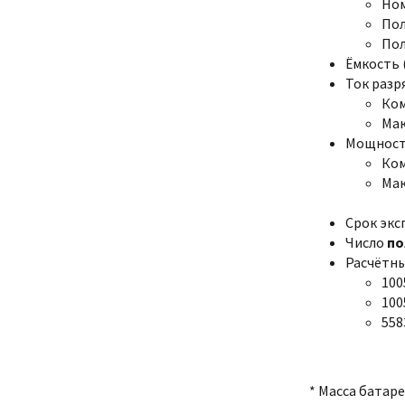
Ном
Пол
Пол
Ёмкость (
Ток разр
Ком
Мак
Мощност
Ком
Мак
Срок экс
Число
по
Расчётны
100
100
558
* Масса батар