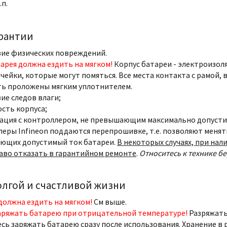
.п.
арантии
ие физических повреждений.
арея должна ездить на мягком!
Корпус батареи - электроизоля
ячейки, которые могут помяться. Все места контакта с рамой, 
ь проложены мягким уплотнителем.
ие следов влаги;
сть корпуса;
ация с контроллером, не превышающим максимально допусти
еры Infineon поддаются перепрошивке, т.е. позволяют менять
ющих допустимый ток батареи.
В некоторых случаях, при на
аво отказать в гарантийном ремонте
.
Относитесь к технике б
олгой и счастливой жизни
должна ездить на мягком!
См выше.
аряжать батарею при отрицательной температуре!
Разряжать
сь заряжать батарею сразу после использования. Хранение в 