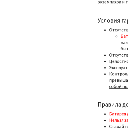
экземпляра и т
Условия г
Отсутств
Бат
на 
быт
Отсутств
Целостно
Эксплуат
Контролл
превыша
собой пр
Правила д
Батарея 
Нельзя з
Старайте