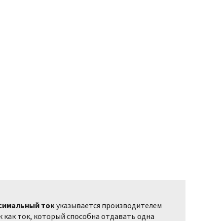
симальный ток
указывается производителем
к как ток, который способна отдавать одна