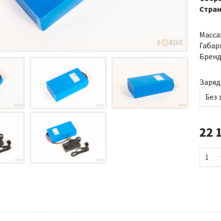
Стран
Масса
Габар
Бренд
Заряд
Без 
22 
1