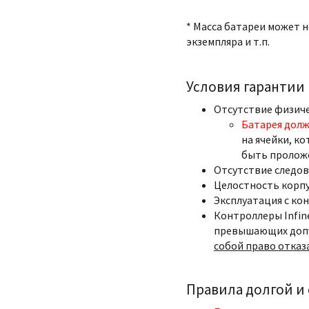
* Масса батареи может 
экземпляра и т.п.
Условия гарантии
Отсутствие физич
Батарея долж
на ячейки, ко
быть пролож
Отсутствие следов
Целостность корпу
Эксплуатация с ко
Контроллеры Infin
превышающих допу
собой право отказ
Правила долгой и