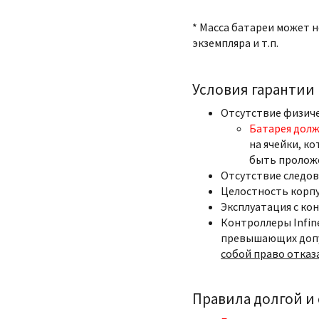
* Масса батареи может 
экземпляра и т.п.
Условия гарантии
Отсутствие физич
Батарея долж
на ячейки, ко
быть пролож
Отсутствие следов
Целостность корпу
Эксплуатация с ко
Контроллеры Infin
превышающих допу
собой право отказ
Правила долгой и