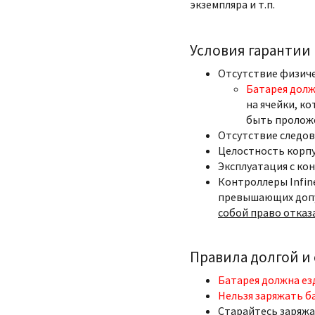
экземпляра и т.п.
Условия гарантии
Отсутствие физич
Батарея долж
на ячейки, ко
быть пролож
Отсутствие следов
Целостность корпу
Эксплуатация с ко
Контроллеры Infin
превышающих допу
собой право отказ
Правила долгой и
Батарея должна ез
Нельзя заряжать б
Старайтесь заряжа