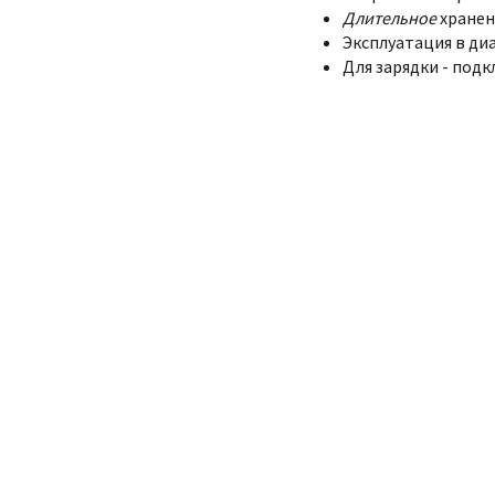
Длительное
хранен
Эксплуатация в диа
Для зарядки - подк