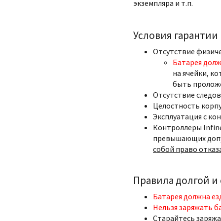
экземпляра и т.п.
Условия гарантии
Отсутствие физич
Батарея долж
на ячейки, ко
быть пролож
Отсутствие следов
Целостность корпу
Эксплуатация с ко
Контроллеры Infin
превышающих допу
собой право отказ
Правила долгой и
Батарея должна ез
Нельзя заряжать б
Старайтесь заряжа