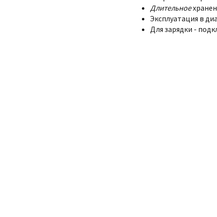
Длительное
хранен
Эксплуатация в диа
Для зарядки - подк