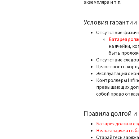
экземпляра и т.п.
Условия гарантии
Отсутствие физич
Батарея долж
на ячейки, ко
быть пролож
Отсутствие следов
Целостность корпу
Эксплуатация с ко
Контроллеры Infin
превышающих допу
собой право отказ
Правила долгой и
Батарея должна ез
Нельзя заряжать б
Старайтесь заряжа