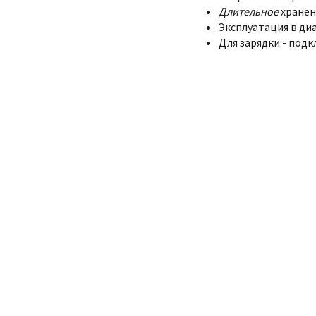
Длительное
хранен
Эксплуатация в диа
Для зарядки - подк