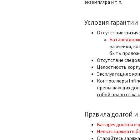
экземпляра и т.п.
Условия гарантии
Отсутствие физич
Батарея долж
на ячейки, ко
быть пролож
Отсутствие следов
Целостность корпу
Эксплуатация с ко
Контроллеры Infin
превышающих допу
собой право отказ
Правила долгой и
Батарея должна ез
Нельзя заряжать б
Старайтесь заряжа