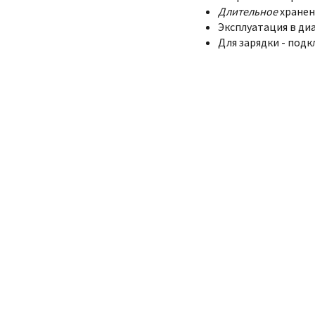
Длительное
хранен
Эксплуатация в диа
Для зарядки - подк