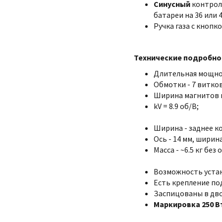
Синусный
контрол
батареи на 36 или 4
Ручка газа с кнопк
Технические подробно
Длительная мощно
Обмотки - 7 витков
Ширина магнитов и
kV = 8.9 об/В;
Ширина - заднее ко
Ось - 14 мм, ширина
Масса - ~6.5 кг без 
Возможность устан
Есть крепление по
Заспицованы в двой
Маркировка 250 В