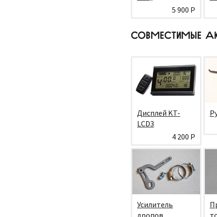
5 900 Р
СОВМЕСТИМЫЕ А
Дисплей KT-
Р
LCD3
4 200 Р
Усилитель
П
дропов
т