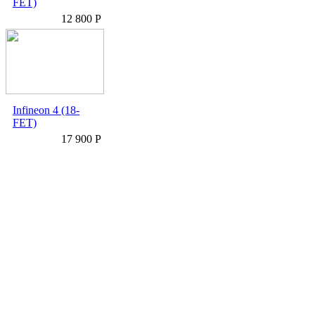
FET)
12 800 Р
Infineon 4 (18-
FET)
17 900 Р