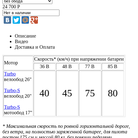
24 700 Р
Описание
Видео
Доставка и Оплата
Скорость* (км/ч) при напряжении батареи
Мотор
36 В
48 В
77 В
85 В
Turbo
велообод 26"
40
45
75
80
Turbo-S
велообод 20"
Turbo-S
мотообод 17"
* Максимальная скорость по ровной горизонтальной дороге,
без ветра, на полностью заряженной батарее, для пилота
ростом 175 см и массой 80 кг, без помощи педалями.