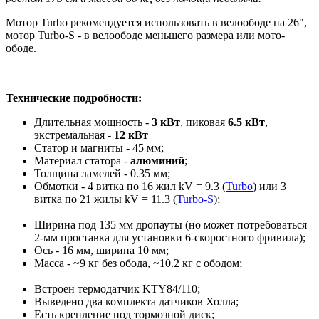
Мотор Turbo рекомендуется использовать в велоободе на 26",
мотор Turbo-S - в велоободе меньшего размера или мото-
ободе.
Технические подробности:
Длительная мощность -
3 кВт
, пиковая
6.5 кВт
,
экстремальная -
12 кВт
Статор и магниты - 45 мм;
Материал статора -
алюминий
;
Толщина ламелей - 0.35 мм;
Обмотки - 4 витка по 16 жил kV = 9.3 (
Turbo
) или 3
витка по 21 жилы kV = 11.3 (
Turbo-S
);
Ширина под 135 мм дропауты (но может потребоваться
2-мм проставка для установки 6-скоростного фривила);
Ось - 16 мм, ширина 10 мм;
Масса - ~9 кг без обода, ~10.2 кг с ободом;
Встроен термодатчик KTY84/110;
Выведено два комплекта датчиков Холла;
Есть крепление под тормозной диск;