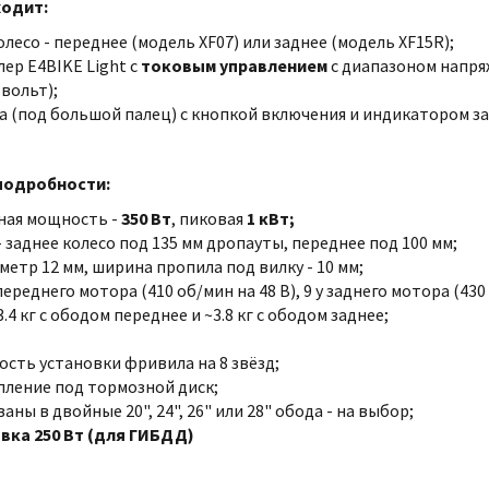
ходит:
лесо - переднее (модель XF07) или заднее (модель XF15R);
ер E4BIKE Light с
токовым управлением
с диапазоном напря
 вольт);
за (под большой палец) с кнопкой включения и индикатором зар
подробности:
ная мощность -
350 Вт
, пиковая
1 кВт;
 заднее колесо под 135 мм дропауты, переднее под 100 мм;
аметр 12 мм, ширина пропила под вилку - 10 мм;
у переднего мотора (410 об/мин на 48 В), 9 у заднего мотора (430
3.4 кг с ободом
переднее и ~3.8 кг с ободом заднее
;
сть установки фривила на 8 звёзд;
пление под тормозной диск;
ны в двойные 20", 24", 26" или 28" обода - на выбор;
вка 250 Вт (для ГИБДД)