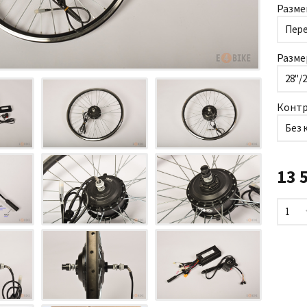
Разме
Пер
Разме
28"/
Контр
Без 
13 
1