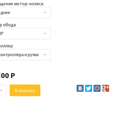
щение мотор-колеса
еднее
р обода
29"
оллер
контроллера и ручки
500 Р