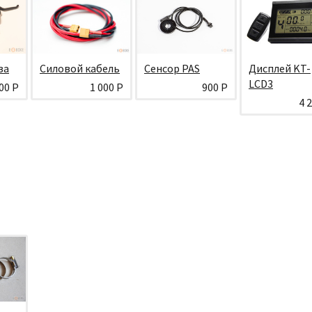
за
Силовой кабель
Сенсор PAS
Дисплей KT-
LCD3
00 Р
1 000 Р
900 Р
4 