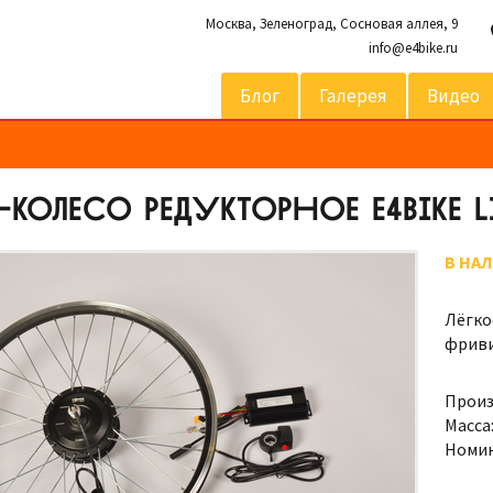
Москва,
Зеленоград, Сосновая аллея, 9
info@e4bike.ru
Блог
Галерея
Видео
КОЛЕСО РЕДУКТОРНОЕ E4BIKE LI
В НА
Лёгко
фриви
Произ
Масса
Номин