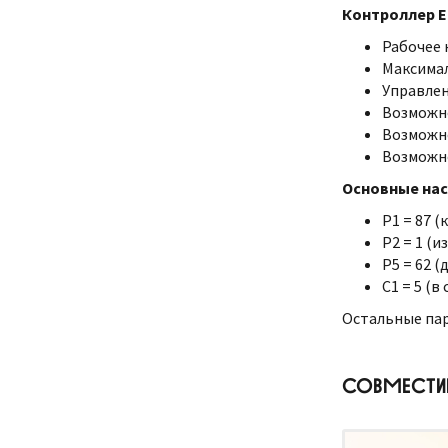
Контроллер E4
Рабочее н
Максимал
Управлен
Возможно
Возможно
Возможно
Основные нас
P1 = 87 
P2 = 1 (
P5 = 62 (
C1 = 5 (
Остальные па
СОВМЕСТИ