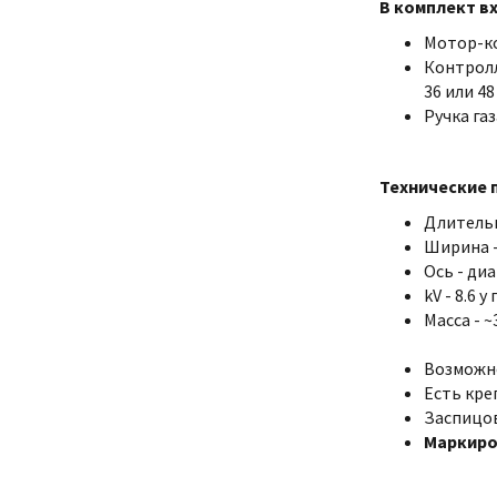
В комплект в
Мотор-ко
Контролл
36 или 48
Ручка га
Технические 
Длитель
Ширина -
Ось - ди
kV - 8.6 
Масса - ~
Возможно
Есть кре
Заспицова
Маркиро