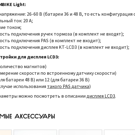
BIKE Light:
апряжение: 26-60 В (батареи 36 и 48 В, то есть конфигурация о
ьный ток: 20 А;
ие током;
сть подключения ручек тормоза (в комплект не входят);
сть подключения PAS (в комплект не входит);
сть подключения дисплея KT-LCD3 (в комплект не входит);
тройки для дисплея LCD3:
(количество магнитов)
измерение скорости по встроенному датчику скорости)
для батареи 48 В) или 12 (для батареи 36 В)
в случае использования
такого PAS датчика
)
раметры можно посмотреть в описании
дисплея LCD3
.
МЫЕ АКСЕССУАРЫ