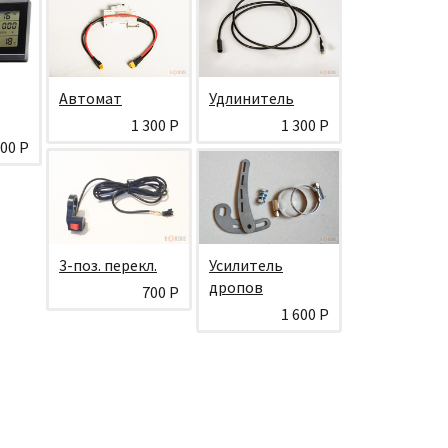
Автомат
Удлинитель
1 300 Р
1 300 Р
200 Р
3-поз. перекл.
Усилитель
дропов
700 Р
1 600 Р