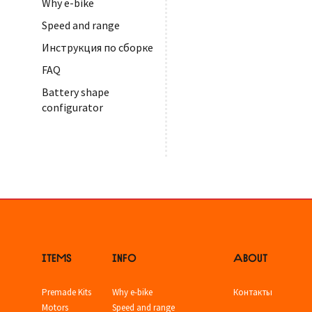
Why e-bike
Speed and range
Инструкция по сборке
FAQ
Battery shape
configurator
ITEMS
INFO
ABOUT
Premade Kits
Why e-bike
Контакты
Motors
Speed and range