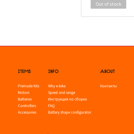
Out of stock
ITEMS
INFO
ABOUT
Premade Kits
Why e-bike
Контакты
Motors
Speed and range
Batteries
Инструкция по сборке
Controllers
FAQ
Accessories
Battery shape configurator