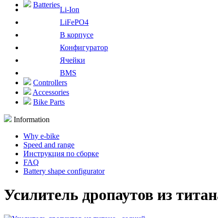
Batteries
Li-Ion
LiFePO4
В корпусе
Конфигуратор
Ячейки
BMS
Controllers
Accessories
Bike Parts
Information
Why e-bike
Speed and range
Инструкция по сборке
FAQ
Battery shape configurator
Усилитель дропаутов из титан