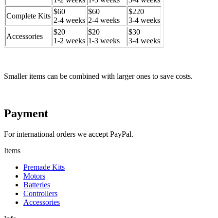
$60
$60
$220
Complete Kits
2-4 weeks
2-4 weeks
3-4 weeks
$20
$20
$30
Accessories
1-2 weeks
1-3 weeks
3-4 weeks
Smaller items can be combined with larger ones to save costs.
Payment
For international orders we accept PayPal.
Items
Premade Kits
Motors
Batteries
Controllers
Accessories