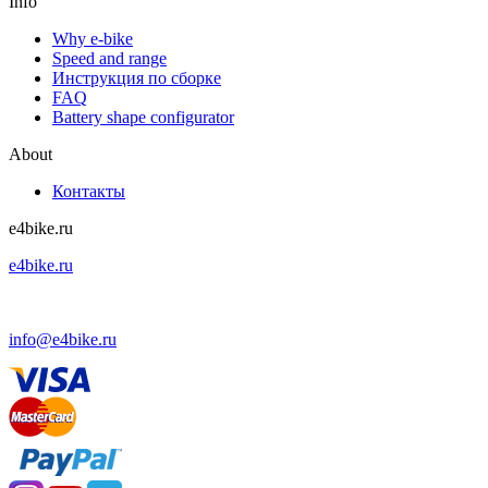
Info
Why e-bike
Speed and range
Инструкция по сборке
FAQ
Battery shape configurator
About
Контакты
e4bike.ru
e4bike.ru
+7 (499) 755-75-85
info@e4bike.ru