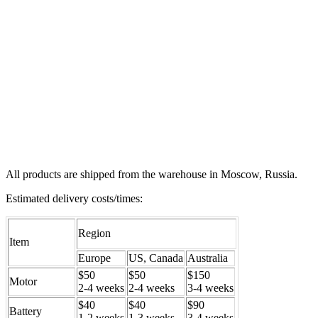
All products are shipped from the warehouse in Moscow, Russia.
Estimated delivery costs/times:
Region
Item
Europe
US, Canada
Australia
$50
$50
$150
Motor
2-4 weeks
2-4 weeks
3-4 weeks
$40
$40
$90
Battery
1-2 weeks
1-3 weeks
3-4 weeks