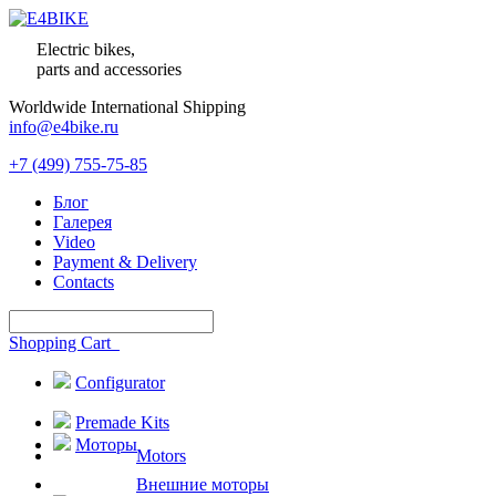
Electric bikes,
parts and accessories
Worldwide International Shipping
info@e4bike.ru
+7 (499) 755-75-85
Блог
Галерея
Video
Payment & Delivery
Contacts
Shopping Cart
Configurator
Premade Kits
Моторы
Motors
Внешние моторы