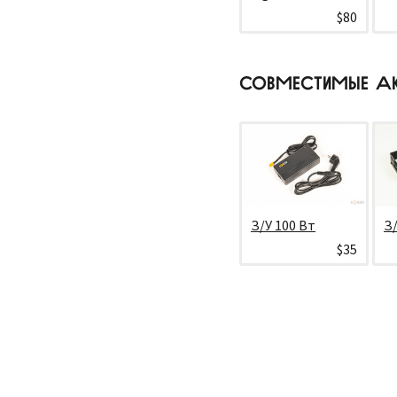
$80
СОВМЕСТИМЫЕ А
З/У 100 Вт
З/
$35