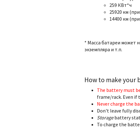
259 КВт*ч
25920 км (при
14400 км (при
* Масса батареи может 
экземпляра и т.п.
How to make your ba
The battery must be
frame/rack. Even if t
Never charge the ba
Don't leave fully di
Storage
battery stat
To charge the batter