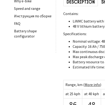
Why e-bike
DESCRIPTION
S
Speed and range
Contains:
Инструкция по сборке
LiNMC battery with 
FAQ
48 V lithium battery
Battery shape
Specifications:
configurator
Nominal voltage: 48
Capacity: 16 Ah / 75
Max continuous disc
Max peak discharge c
Battery resource to
Estimated life time:
Range, km (
More info
)
at 25 kph
at 40 kph
a
86
48