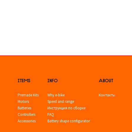
ITEMS
INFO
ABOUT
Premade Kits
Why e-bike
Контакты
Motors
Speed and range
Batteries
Инструкция по сборке
Controllers
FAQ
Accessories
Battery shape configurator