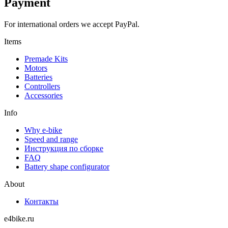
Payment
For international orders we accept PayPal.
Items
Premade Kits
Motors
Batteries
Controllers
Accessories
Info
Why e-bike
Speed and range
Инструкция по сборке
FAQ
Battery shape configurator
About
Контакты
e4bike.ru