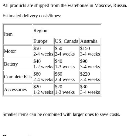
All products are shipped from the warehouse in Moscow, Russia.
Estimated delivery costs/times:
Region
Item
Europe
US, Canada
Australia
$50
$50
$150
Motor
2-4 weeks
2-4 weeks
3-4 weeks
$40
$40
$90
Battery
1-2 weeks
1-3 weeks
3-4 weeks
$60
$60
$220
Complete Kits
2-4 weeks
2-4 weeks
3-4 weeks
$20
$20
$30
Accessories
1-2 weeks
1-3 weeks
3-4 weeks
Smaller items can be combined with larger ones to save costs.