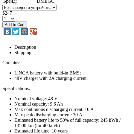
Бренд:
DMEGC
$247
Description
Shipping
Contains
:
LiNCA battery with build-in BMS;
48V charger with 2A charging current;
Specifications
:
Nominal voltage: 48 V
Nominal capacity: 9.6 Ah
Max continuous discharging current: 10 A
Max peak discharging current: 30 А
Estimated battery life to 50% of full capacity: 245 kWh /
13500 km (for 40 km/h)
Estimated life time: 10 years