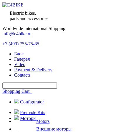
Electric bikes,
parts and accessories
Worldwide International Shipping
info@e4bike.ru
+7 (499) 755-75-85
Блог
Галерея
Video
Payment & Delivery
Contacts
Shopping Cart
Configurator
Premade Kits
Моторы
Motors
Внешние моторы