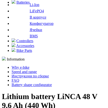
Batteries
Li-Ion
LiFePO4
В корпусе
Конфигуратор
Ячейки
BMS
Controllers
Accessories
Bike Parts
Information
Why e-bike
Speed and range
Инструкция по сборке
FAQ
Battery shape configurator
Lithium battery LiNCA 48 V
9.6 Ah (440 Wh)