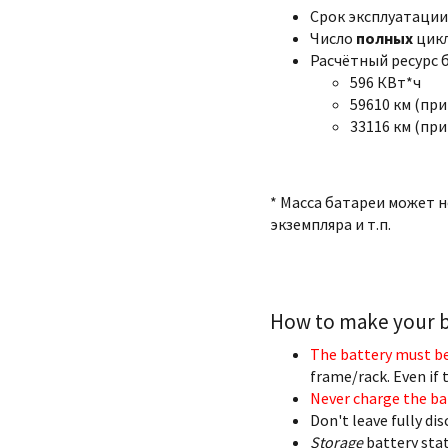
Срок эксплуатации:
Число
полных
цикл
Расчётный ресурс 
596 КВт*ч
59610 км (при
33116 км (при
* Масса батареи может 
экземпляра и т.п.
How to make your ba
The battery must be
frame/rack. Even if t
Never charge the ba
Don't leave fully di
Storage
battery stat