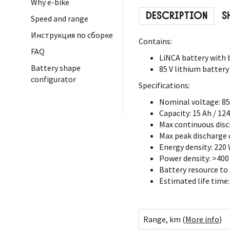
Why e-bike
DESCRIPTION
S
Speed and range
Инструкция по сборке
Contains:
FAQ
LiNCA battery with 
Battery shape
85 V lithium battery
configurator
Specifications:
Nominal voltage: 85
Capacity: 15 Ah / 12
Max continuous disc
Max peak discharge c
Energy density: 220
Power density: >40
Battery resource to
Estimated life time:
Range, km (
More info
)