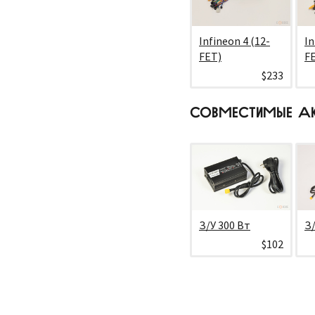
Infineon 4 (12-
In
FET)
F
$233
СОВМЕСТИМЫЕ А
З/У 300 Вт
З/
$102