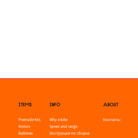
ITEMS
INFO
ABOUT
Premade Kits
Why e-bike
Контакты
Motors
Speed and range
Batteries
Инструкция по сборке