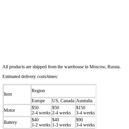
All products are shipped from the warehouse in Moscow, Russia.
Estimated delivery costs/times:
Region
Item
Europe
US, Canada
Australia
$50
$50
$150
Motor
2-4 weeks
2-4 weeks
3-4 weeks
$40
$40
$90
Battery
1-2 weeks
1-3 weeks
3-4 weeks