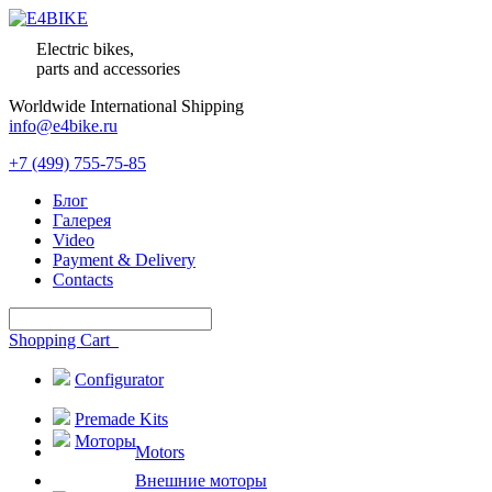
Electric bikes,
parts and accessories
Worldwide International Shipping
info@e4bike.ru
+7 (499) 755-75-85
Блог
Галерея
Video
Payment & Delivery
Contacts
Shopping Cart
Configurator
Premade Kits
Моторы
Motors
Внешние моторы