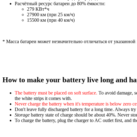
Расчётный ресурс батареи до 80% ёмкости:
279 КВт*ч
27900 км (при 25 км/ч)
15500 км (при 40 км/ч)
* Масса батареи может незначительно отличаться от указанной
How to make your battery live long and ha
The battery must be placed on soft surface.
To avoid damage, sof
the white strips it comes with.
Never charge the battery when it's temperature is below zero ce
Don't leave fully discharged battery for a long time. Always try 
Storage
battery state of charge should be about 40%. Never store 
To charge the battery, plug the charger to AC outlet first, and the