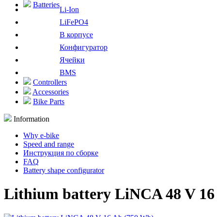
Batteries
Li-Ion
LiFePO4
В корпусе
Конфигуратор
Ячейки
BMS
Controllers
Accessories
Bike Parts
Information
Why e-bike
Speed and range
Инструкция по сборке
FAQ
Battery shape configurator
Lithium battery LiNCA 48 V 16