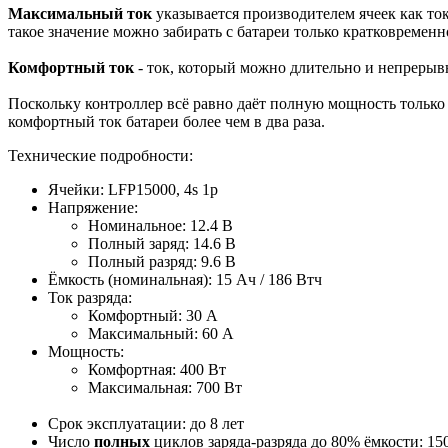
Максимальный ток
указывается производителем ячеек как ток
такое значение можно забирать с батареи только кратковременн
Комфортный ток
- ток, который можно длительно и непрерывн
Поскольку контроллер всё равно даёт полную мощность только н
комфортный ток батареи более чем в два раза.
Технические подробности:
Ячейки: LFP15000, 4s 1p
Напряжение:
Номинальное: 12.4 В
Полный заряд: 14.6 В
Полный разряд: 9.6 В
Ёмкость (номинальная): 15 Ач / 186 Втч
Ток разряда:
Комфортный: 30 A
Максимальный: 60 A
Мощность:
Комфортная: 400 Вт
Максимальная: 700 Вт
Срок эксплуатации: до 8 лет
Число
полных
циклов заряда-разряда до 80% ёмкости: 15