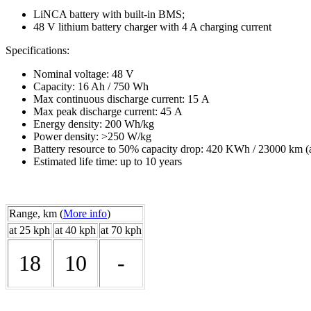
LiNCA battery with built-in BMS;
48 V lithium battery charger with 4 A charging current
Specifications:
Nominal voltage: 48 V
Capacity: 16 Ah / 750 Wh
Max continuous discharge current: 15 А
Max peak discharge current: 45 А
Energy density: 200 Wh/kg
Power density: >250 W/kg
Battery resource to 50% capacity drop: 420 KWh / 23000 km (
Estimated life time: up to 10 years
Range, km (
More info
)
at 25 kph
at 40 kph
at 70 kph
18
10
-