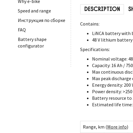
Why e-bike
DESCRIPTION
S
Speed and range
Инструкция по сборке
Contains:
FAQ
LiNCA battery with 
Battery shape
48 V lithium battery
configurator
Specifications:
Nominal voltage: 48
Capacity: 16 Ah / 75
Max continuous disc
Max peak discharge c
Energy density: 200
Power density: >25
Battery resource to
Estimated life time:
Range, km (
More info
)