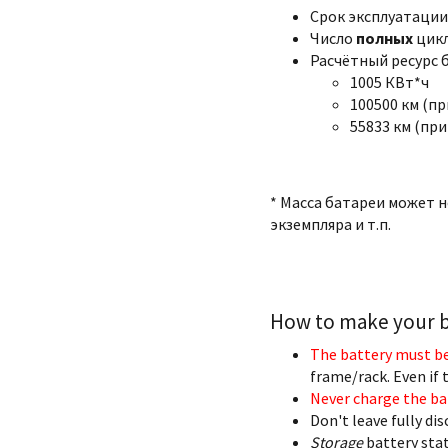
Срок эксплуатации:
Число
полных
цикл
Расчётный ресурс 
1005 КВт*ч
100500 км (пр
55833 км (при
* Масса батареи может 
экземпляра и т.п.
How to make your ba
The battery must be
frame/rack. Even if t
Never charge the ba
Don't leave fully di
Storage
battery stat