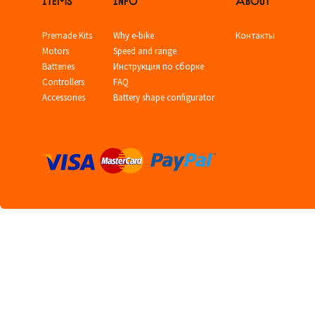
Premade Kits
Why e-bike
Контакты
Motors
Speed and range
Batteries
Инструкция по сборке
Controllers
FAQ
Accessories
Battery shape configurator