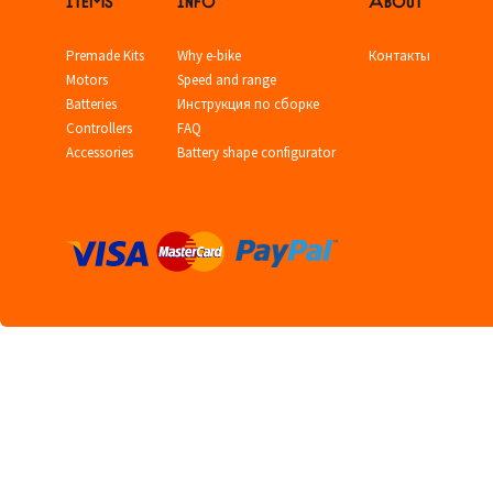
Premade Kits
Why e-bike
Контакты
Motors
Speed and range
Batteries
Инструкция по сборке
Controllers
FAQ
Accessories
Battery shape configurator