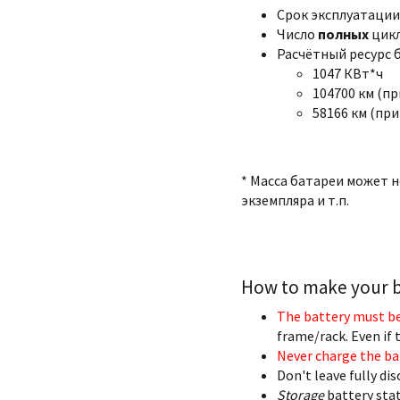
Срок эксплуатации:
Число
полных
цикл
Расчётный ресурс 
1047 КВт*ч
104700 км (пр
58166 км (при
* Масса батареи может 
экземпляра и т.п.
How to make your ba
The battery must be
frame/rack. Even if t
Never charge the ba
Don't leave fully di
Storage
battery stat