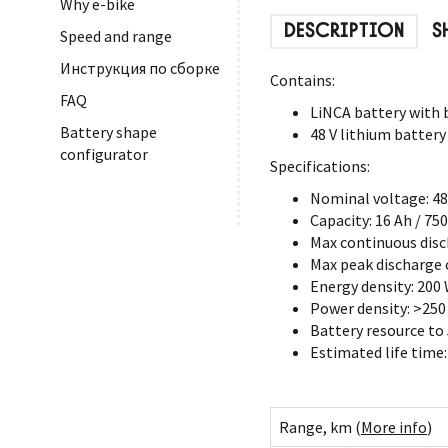
Why e-bike
DESCRIPTION
S
Speed and range
Инструкция по сборке
Contains:
FAQ
LiNCA battery with 
Battery shape
48 V lithium battery
configurator
Specifications:
Nominal voltage: 48
Capacity: 16 Ah / 75
Max continuous disc
Max peak discharge c
Energy density: 200
Power density: >25
Battery resource to
Estimated life time:
Range, km (
More info
)