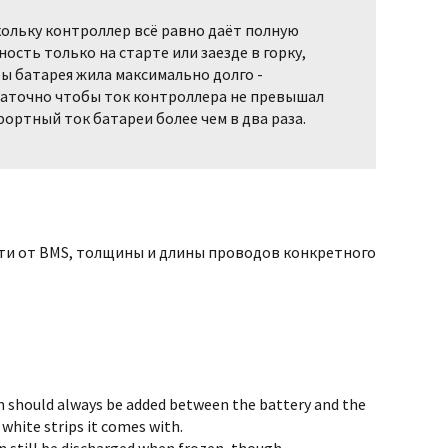
ольку контроллер всё равно даёт полную
ость только на старте или заезде в горку,
ы батарея жила максимально долго -
аточно чтобы ток контроллера не превышал
ортный ток батареи более чем в два раза.
сти от BMS, толщины и длины проводов конкретного
on should always be added between the battery and the
e white strips it comes with.
n still be discharged when frozen, though.