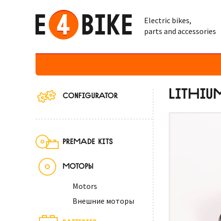
Electric bikes,
parts and accessories
LITHIU
CONFIGURATOR
PREMADE KITS
МОТОРЫ
Motors
Внешние моторы
BATTERIES