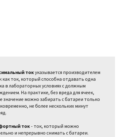
симальный ток
указывается производителем
к как ток, который способна отдавать одна
ка в лабораторных условиях с должным
ждением. На практике, без вреда для ячеек,
е значение можно забирать с батареи только
ковременно, не более нескольких минут
яд.
фортный ток
- ток, который можно
ельно и непрерывно снимать с батареи.