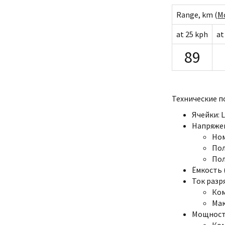
Range, km (
Mo
at 25 kph
at
89
Технические п
Ячейки: L
Напряже
Ном
Пол
Пол
Ёмкость (
Ток разр
Ком
Мак
Мощност
Ком