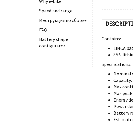
Why e-bike
Speed and range
Инструкция по сборке
DESCRIPT
FAQ
Contains:
Battery shape
configurator
LiNCA bat
85 V lith
Specifications:
Nominal v
Capacity:
Max conti
Max peak 
Energy de
Power den
Battery r
Estimated