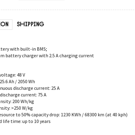
ION
SHIPPING
tery with built-in BMS;
ium battery charger with 2.5 A charging current
oltage: 48 V
 25.6 Ah / 2050 Wh
nuous discharge current: 25 А
discharge current: 75 А
nsity: 200 Wh/kg
sity: >250 W/kg
esource to 50% capacity drop: 1230 KWh / 68300 km (at 40 kph)
 life time: up to 10 years