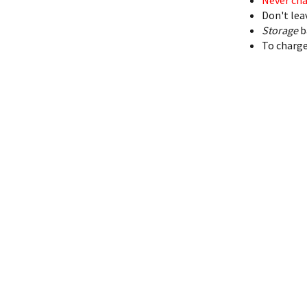
Don't lea
Storage
b
To charge