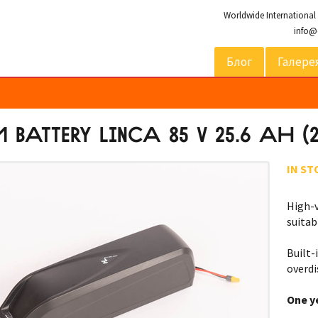
Worldwide International
info@
Блог
Галере
M BATTERY LINCA 85 V 25.6 AH 
IN ST
High-v
suitab
Built-
overdi
One y