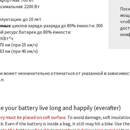
симальная: 2200 Вт
Поск
мощн
плуатации: до 10 лет
чтоб
лных
циклов заряда-разряда до 80% ёмкости: 300
дост
й ресурс батареи до 80% ёмкости:
комф
 КВт*ч
70 км (при 25 км/ч)
83 км (при 40 км/ч)
еи может незначительно отличаться от указанной в зависимо
.п.
 your battery live long and happily (everafter)
ry must be placed on soft surface.
To avoid damage, soft insulati
. Even if the battery is inside a bag, it still may hit a bike. Use th
rge the battery when it's temperature is below zero censius!
It ca