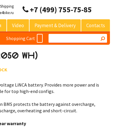
 Shipping
+7 (499) 755-75-85
e4bike.ru
я
Video
Payment & Delivery
Contacts
Shopping Cart
(2050 WH)
OCK
oltage LiNCA battery. Provides more power and is
le for top high-end configs.
in BMS protects the battery against overcharge,
scharge, overheating and short-circuit.
ear warranty