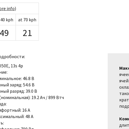
re info
)
 40 kph
at 70 kph
49
21
одробности:
I50E, 13s 4p
Мак
ние:
ячее
инальное: 46.8 В
ячей
ный заряд: 54.6 В
охла
ный разряд: 39.0 В
тако
номинальная): 19.2 Ач / 899 Втч
крат
яда:
подр
фортный: 16 A
симальный: 48 A
Ком
ь:
длит
фортная: 700 Вт