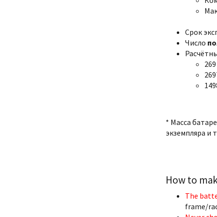
Мак
Срок экс
Число
по
Расчётны
269
269
149
* Масса батар
экземпляра и т
How to make
The batte
frame/rack
Never cha