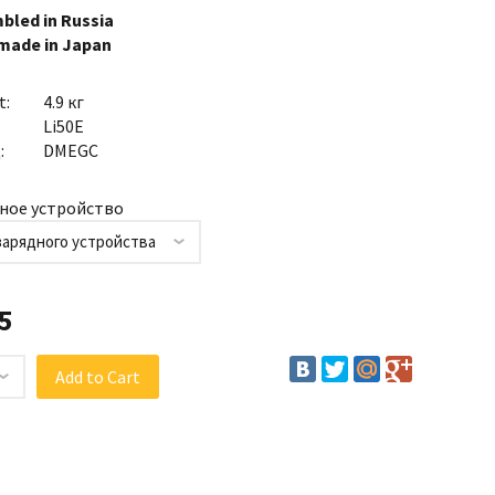
bled in Russia
 made in Japan
t:
4.9 кг
Li50E
:
DMEGC
ное устройство
зарядного устройства
5