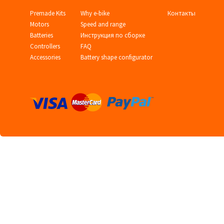
Premade Kits
Why e-bike
Контакты
Motors
Speed and range
Batteries
Инструкция по сборке
Controllers
FAQ
Accessories
Battery shape configurator