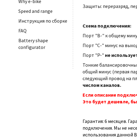
Why e-bike
Защиты: переразряд, пе
Speed and range
Инструкция по сборке
Схема подключения:
FAQ
Порт "B-" к общему мину
Battery shape
Порт "С-" минус на выхо
configurator
Порт "P-"
не используе
Тонкие балансировочные
общий минус (первая па
следующий провод на плю
числом каналов.
Если описание подключ
Это будет дешевле, бы
Гарантия: 6 месяцев. Га
подключения. Мы не нес
использования данной B