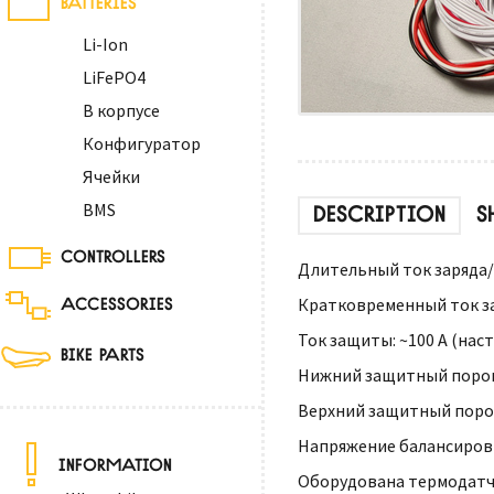
Li-Ion
LiFePO4
В корпусе
Конфигуратор
Ячейки
BMS
DESCRIPTION
S
CONTROLLERS
Длительный ток заряда/р
ACCESSORIES
Кратковременный ток зар
Ток защиты: ~100 А (нас
BIKE PARTS
Нижний защитный порог н
Верхний защитный порог 
Напряжение балансировки
INFORMATION
Оборудована термодатч