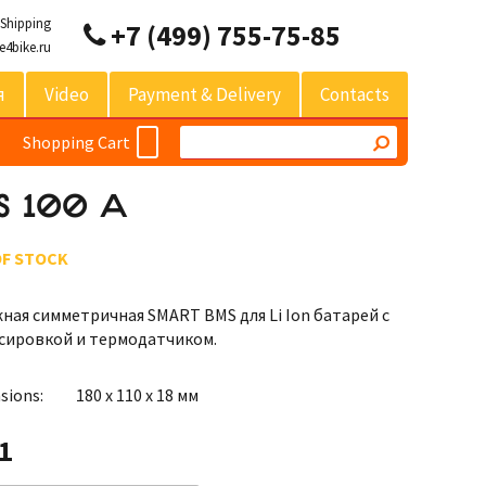
 Shipping
+7 (499) 755-75-85
e4bike.ru
я
Video
Payment & Delivery
Contacts
Shopping Cart
S 100 A
OF STOCK
ная симметричная SMART BMS для Li Ion батарей с
сировкой и термодатчиком.
sions:
180 х 110 х 18 мм
1