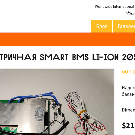
Worldwide International
info@
Блог
Галере
РИЧНАЯ SMART BMS LI-ION 20
OUT 
Надеж
балан
Dimen
$21