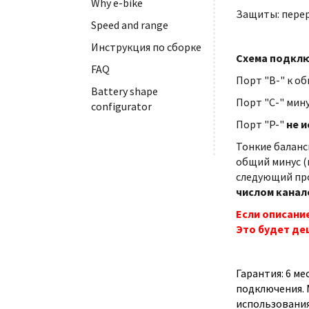
Why e-bike
Защиты: перер
Speed and range
Инструкция по сборке
Схема подклю
FAQ
Порт "B-" к об
Battery shape
Порт "С-" мину
configurator
Порт "P-"
не и
Тонкие баланс
общий минус (
следующий про
числом канал
Если описани
Это будет де
Гарантия: 6 м
подключения. 
использования