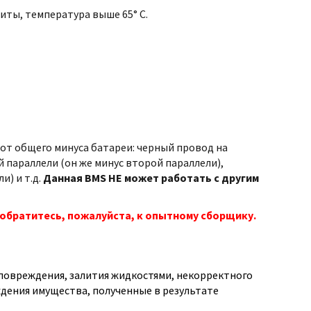
иты, температура выше 65° С.
т общего минуса батареи: черный провод на
 параллели (он же минус второй параллели),
и) и т.д.
Данная BMS НЕ может работать с другим
обратитесь, пожалуйста, к опытному сборщику.
о повреждения, залития жидкостями, некорректного
дения имущества, полученные в результате