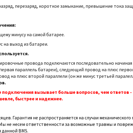
азряд, перезаряд, короткое замыкание, превышение тока защ
чения:
щему минусу на самой батарее.
с на выход из батареи.
спользуется.
ировочные провода подключаются последовательно начиная о
первая параллель батареи), следующий провод на плюс первой
вод на плюс второй параллели (он же минус третьей паралелл
ов.
е подключения вызывает больше вопросов, чем ответов - 
шевле, быстрее и надежнее.
есяцев. Гарантия не распространяется на случаи механическог
Мы не несем ответственности за возможные травмы и повреж
 данной BMS.