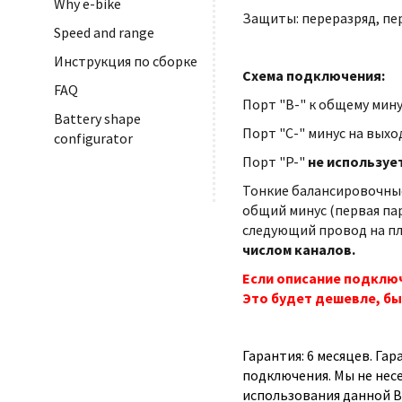
Why e-bike
Защиты: переразряд, пе
Speed and range
Инструкция по сборке
Схема подключения:
FAQ
Порт "B-" к общему мину
Battery shape
Порт "С-" минус на выхо
configurator
Порт "P-"
не используе
Тонкие балансировочные
общий минус (первая па
следующий провод на плю
числом каналов.
Если описание подключ
Это будет дешевле, бы
Гарантия: 6 месяцев. Га
подключения. Мы не нес
использования данной B