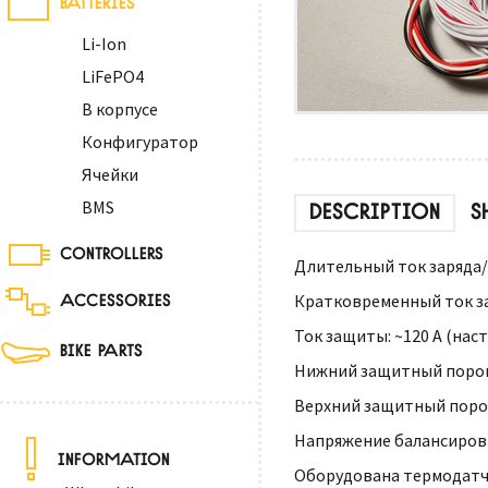
Li-Ion
LiFePO4
В корпусе
Конфигуратор
Ячейки
BMS
DESCRIPTION
S
CONTROLLERS
Длительный ток заряда/р
ACCESSORIES
Кратковременный ток зар
Ток защиты: ~120 А (нас
BIKE PARTS
Нижний защитный порог н
Верхний защитный порог 
Напряжение балансировки
INFORMATION
Оборудована термодатч