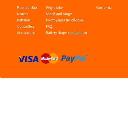
Premade Kits
Why e-bike
Контакты
Motors
Speed and range
Batteries
Инструкция по сборке
Controllers
FAQ
Accessories
Battery shape configurator