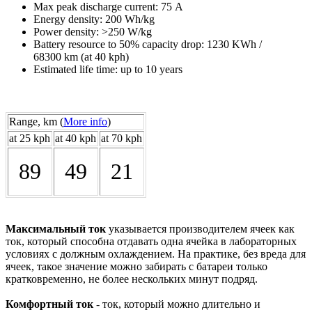
Max peak discharge current: 75 А
Energy density: 200 Wh/kg
Power density: >250 W/kg
Battery resource to 50% capacity drop: 1230 KWh /
68300 km (at 40 kph)
Estimated life time: up to 10 years
Range, km (
More info
)
at 25 kph
at 40 kph
at 70 kph
89
49
21
Максимальный ток
указывается производителем ячеек как
ток, который способна отдавать одна ячейка в лабораторных
условиях с должным охлаждением. На практике, без вреда для
ячеек, такое значение можно забирать с батареи только
кратковременно, не более нескольких минут подряд.
Комфортный ток
- ток, который можно длительно и