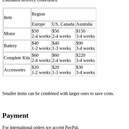
Region
Item
Europe
US, Canada
Australia
$50
$50
$150
Motor
2-4 weeks
2-4 weeks
3-4 weeks
$40
$40
$90
Battery
1-2 weeks
1-3 weeks
3-4 weeks
$60
$60
$220
Complete Kits
2-4 weeks
2-4 weeks
3-4 weeks
$20
$20
$30
Accessories
1-2 weeks
1-3 weeks
3-4 weeks
Smaller items can be combined with larger ones to save costs.
Payment
For international orders we accept PayPal.