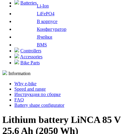
Batteries
Li-Ion
LiFePO4
В корпусе
Конфигуратор
Ячейки
BMS
Controllers
Accessories
Bike Parts
Information
Why e-bike
Speed and range
Инструкция по сборке
FAQ
Battery shape configurator
Lithium battery LiNCA 85 V
25.6 Ah (2050 Wh)