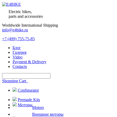
Electric bikes,
parts and accessories
Worldwide International Shipping
info@e4bike.ru
+7 (499) 755-75-85
Блог
Галерея
Video
Payment & Delivery
Contacts
Shopping Cart
Configurator
Premade Kits
Моторы
Motors
Внешние моторы