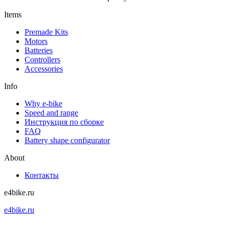
Items
Premade Kits
Motors
Batteries
Controllers
Accessories
Info
Why e-bike
Speed and range
Инструкция по сборке
FAQ
Battery shape configurator
About
Контакты
e4bike.ru
e4bike.ru
+7 (499) 755-75-85