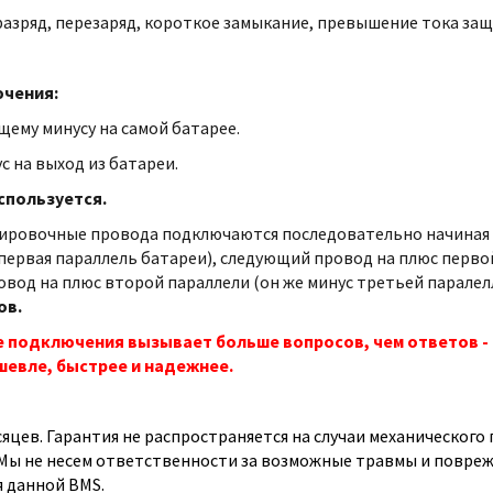
азряд, перезаряд, короткое замыкание, превышение тока защ
чения:
щему минусу на самой батарее.
с на выход из батареи.
спользуется.
ировочные провода подключаются последовательно начиная о
первая параллель батареи), следующий провод на плюс первой
вод на плюс второй параллели (он же минус третьей паралелл
ов.
е подключения вызывает больше вопросов, чем ответов - 
шевле, быстрее и надежнее.
есяцев. Гарантия не распространяется на случаи механическог
Мы не несем ответственности за возможные травмы и повреж
 данной BMS.