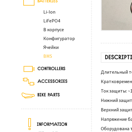
Li-Ion
LiFePO4
В корпусе
Конфигуратор
Ячейки
BMS
DESCRIPT
CONTROLLERS
Длительный ток
ACCESSORIES
Кратковременн
Ток защиты: ~1
BIKE PARTS
Нижний защитн
Верхний защит
Напряжение ба
INFORMATION
Оборудована 