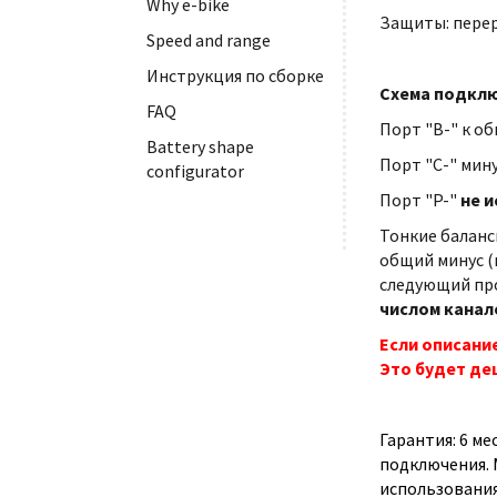
Why e-bike
Защиты: перер
Speed and range
Инструкция по сборке
Схема подклю
FAQ
Порт "B-" к об
Battery shape
Порт "С-" мину
configurator
Порт "P-"
не и
Тонкие баланс
общий минус (
следующий про
числом канал
Если описани
Это будет де
Гарантия: 6 м
подключения. 
использования