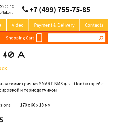
 Shipping
+7 (499) 755-75-85
e4bike.ru
я
Video
Payment & Delivery
Contacts
Shopping Cart
S 40 A
OCK
ная симметричная SMART BMS для Li Ion батарей с
сировкой и термодатчиком.
sions:
170 х 60 х 18 мм
5