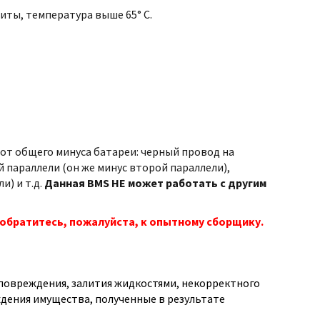
иты, температура выше 65° С.
т общего минуса батареи: черный провод на
 параллели (он же минус второй параллели),
и) и т.д.
Данная BMS НЕ может работать с другим
обратитесь, пожалуйста, к опытному сборщику.
о повреждения, залития жидкостями, некорректного
дения имущества, полученные в результате