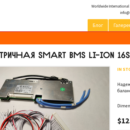
Worldwide International
info@
Блог
Галере
РИЧНАЯ SMART BMS LI-ION 16
IN ST
Надеж
балан
Dimen
$12