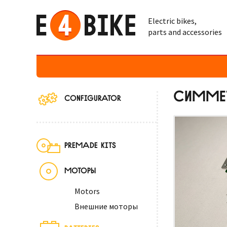
Electric bikes,
parts and accessories
СИММЕТ
CONFIGURATOR
PREMADE KITS
МОТОРЫ
Motors
Внешние моторы
BATTERIES