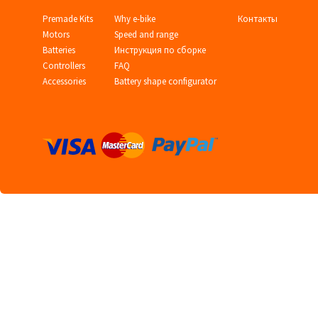
Premade Kits
Why e-bike
Контакты
Motors
Speed and range
Batteries
Инструкция по сборке
Controllers
FAQ
Accessories
Battery shape configurator