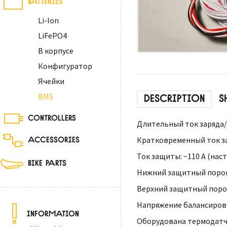
Li-Ion
LiFePO4
В корпусе
Конфигуратор
Ячейки
BMS
DESCRIPTION
S
CONTROLLERS
Длительный ток заряда/р
ACCESSORIES
Кратковременный ток зар
Ток защиты: ~110 А (нас
BIKE PARTS
Нижний защитный порог н
Верхний защитный порог 
Напряжение балансировки
INFORMATION
Оборудована термодатч