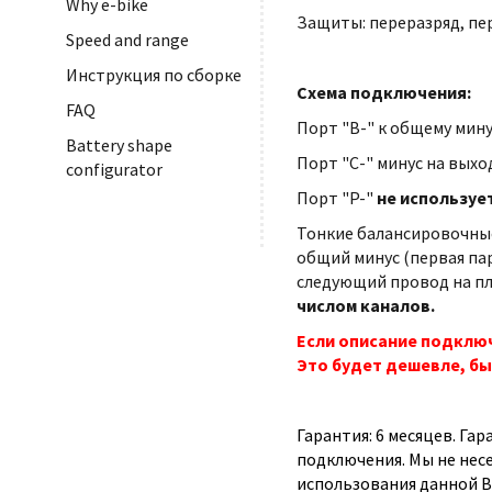
Why e-bike
Защиты: переразряд, пе
Speed and range
Инструкция по сборке
Схема подключения:
FAQ
Порт "B-" к общему мину
Battery shape
Порт "С-" минус на выхо
configurator
Порт "P-"
не используе
Тонкие балансировочные
общий минус (первая па
следующий провод на плю
числом каналов.
Если описание подключ
Это будет дешевле, бы
Гарантия: 6 месяцев. Га
подключения. Мы не нес
использования данной B