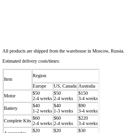
All products are shipped from the warehouse in Moscow, Russia.
Estimated delivery costs/times:
Region
Item
Europe
US, Canada
Australia
$50
$50
$150
Motor
2-4 weeks
2-4 weeks
3-4 weeks
$40
$40
$90
Battery
1-2 weeks
1-3 weeks
3-4 weeks
$60
$60
$220
Complete Kits
2-4 weeks
2-4 weeks
3-4 weeks
$20
$20
$30