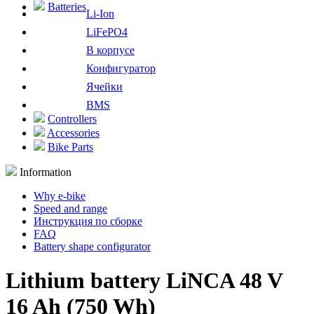
Batteries
Li-Ion
LiFePO4
В корпусе
Конфигуратор
Ячейки
BMS
Controllers
Accessories
Bike Parts
Information
Why e-bike
Speed and range
Инструкция по сборке
FAQ
Battery shape configurator
Lithium battery LiNCA 48 V
16 Ah (750 Wh)