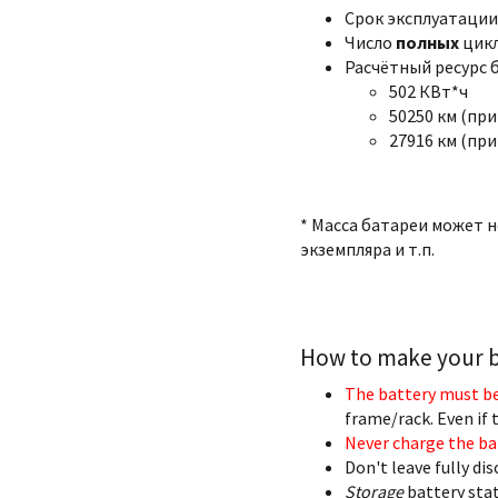
Срок эксплуатации:
Число
полных
цикл
Расчётный ресурс 
502 КВт*ч
50250 км (при
27916 км (при
* Масса батареи может 
экземпляра и т.п.
How to make your ba
The battery must be
frame/rack. Even if t
Never charge the ba
Don't leave fully di
Storage
battery stat