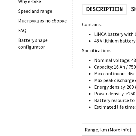
Why e-bike
DESCRIPTION
S
Speed and range
Инструкция по сборке
Contains:
FAQ
LiNCA battery with 
Battery shape
48 V lithium battery
configurator
Specifications:
Nominal voltage: 48
Capacity: 16 Ah / 75
Max continuous disc
Max peak discharge c
Energy density: 200
Power density: >25
Battery resource to
Estimated life time:
Range, km (
More info
)