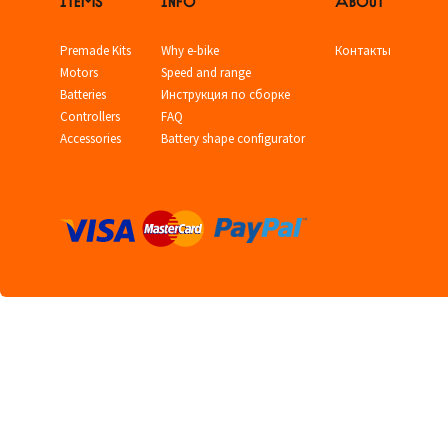
Premade Kits
Why e-bike
Контакты
Motors
Speed and range
Batteries
Инструкция по сборке
Controllers
FAQ
Accessories
Battery shape configurator