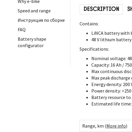
Why e-bike
DESCRIPTION
S
Speed and range
Инструкция по сборке
Contains:
FAQ
LiNCA battery with 
Battery shape
48 V lithium battery
configurator
Specifications:
Nominal voltage: 48
Capacity: 16 Ah / 75
Max continuous disc
Max peak discharge c
Energy density: 200
Power density: >25
Battery resource to
Estimated life time:
Range, km (
More info
)