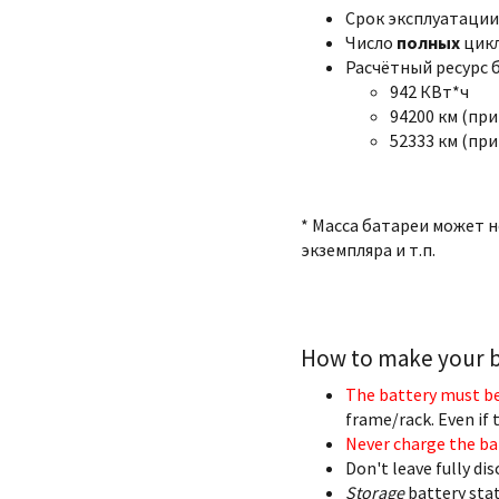
Срок эксплуатации:
Число
полных
цикл
Расчётный ресурс 
942 КВт*ч
94200 км (при
52333 км (при
* Масса батареи может 
экземпляра и т.п.
How to make your ba
The battery must be
frame/rack. Even if t
Never charge the ba
Don't leave fully di
Storage
battery stat