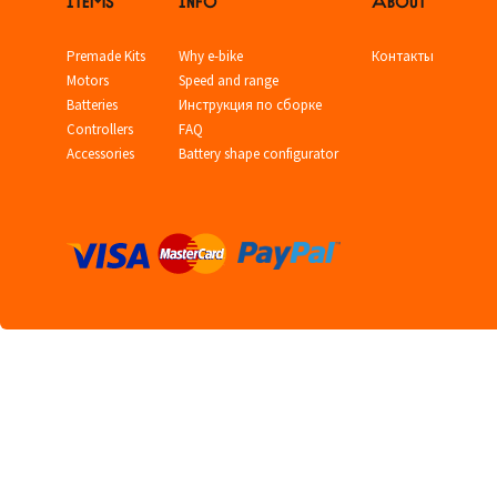
Premade Kits
Why e-bike
Контакты
Motors
Speed and range
Batteries
Инструкция по сборке
Controllers
FAQ
Accessories
Battery shape configurator