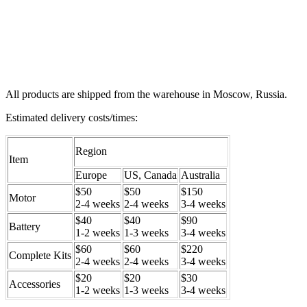
All products are shipped from the warehouse in Moscow, Russia.
Estimated delivery costs/times:
Region
Item
Europe
US, Canada
Australia
$50
$50
$150
Motor
2-4 weeks
2-4 weeks
3-4 weeks
$40
$40
$90
Battery
1-2 weeks
1-3 weeks
3-4 weeks
$60
$60
$220
Complete Kits
2-4 weeks
2-4 weeks
3-4 weeks
$20
$20
$30
Accessories
1-2 weeks
1-3 weeks
3-4 weeks