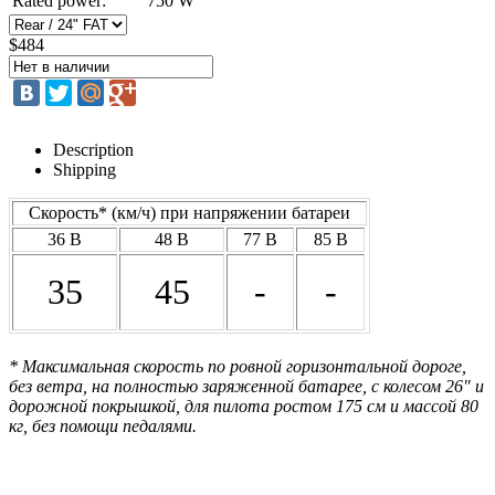
Rated power:
750 W
$484
Description
Shipping
Скорость* (км/ч) при напряжении батареи
36 В
48 В
77 В
85 В
35
45
-
-
* Максимальная скорость по ровной горизонтальной дороге,
без ветра, на полностью заряженной батарее, с колесом 26" и
дорожной покрышкой, для пилота ростом 175 см и массой 80
кг, без помощи педалями.