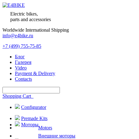
Electric bikes,
parts and accessories
Worldwide International Shipping
info@e4bike.ru
+7 (499) 755-75-85
Блог
Галерея
Video
Payment & Delivery
Contacts
Shopping Cart
Configurator
Premade Kits
Моторы
Motors
Внешние моторы