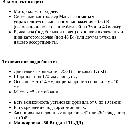
В комплект входит:
Мотор-колесо - заднее;
Синусный контроллер Mark I с
токовым
управлением
с диапазоном напряжения 26-60 В
(возможно использование батарей на 36 или 48 вольт);
Ручка газа (под большой палец) с кнопкой включения и
индикатором заряда (под 48 В) (или другая ручка из
нашего ассортимента).
Технические подробности:
Длительная мощность -
750 Вт
, пиковая
1.5 кВт;
Ширина - под 170 мм дропауты;
Ось - диаметр 14 мм, ширина пропила под вилку - 10
мм;
Масса - ~5 кг с ободом;
Есть возможность установки фривила от 6 до 10 звёзд;
Есть крепление под тормозной диск;
Заспицованы в двойные широкие 24" или 26" обода под
фэтбайк;
Маркировка 250 Вт (для ГИБДД)