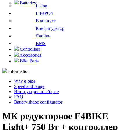
Batteries
Li-Ion
LiFePO4
В корпусе
Конфигуратор
Ячейки
BMS
Controllers
Accessories
Bike Parts
Information
Why e-bike
Speed and range
Инструкция по сборке
FAQ
Battery shape configurator
МК редукторное E4BIKE
Light+ 750 Вт + контроллер