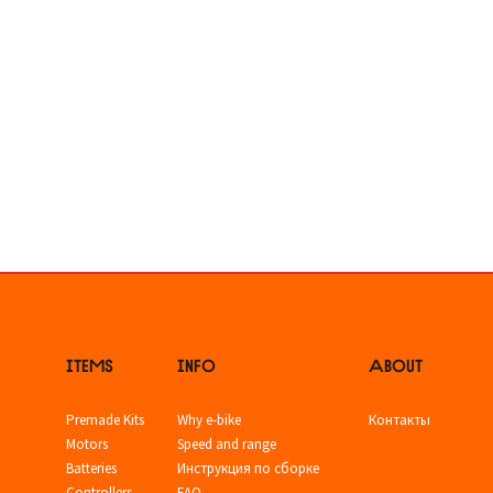
ITEMS
INFO
ABOUT
Premade Kits
Why e-bike
Контакты
Motors
Speed and range
Batteries
Инструкция по сборке
Controllers
FAQ