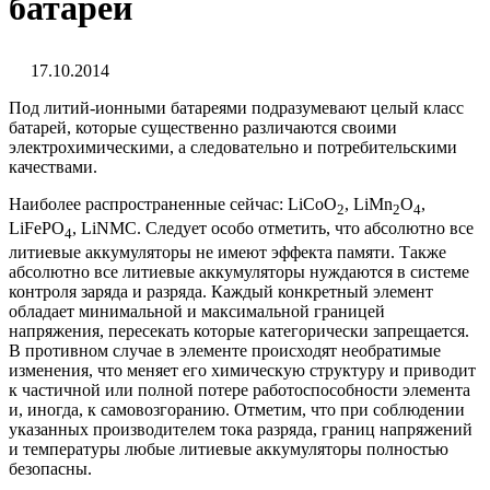
батарей
17.10.2014
Под литий-ионными батареями подразумевают целый класс
батарей, которые существенно различаются своими
электрохимическими, а следовательно и потребительскими
качествами.
Наиболее распространенные сейчас: LiCoO
, LiMn
O
,
2
2
4
LiFePO
, LiNMC. Следует особо отметить, что абсолютно все
4
литиевые аккумуляторы не имеют эффекта памяти. Также
абсолютно все литиевые аккумуляторы нуждаются в системе
контроля заряда и разряда. Каждый конкретный элемент
обладает минимальной и максимальной границей
напряжения, пересекать которые категорически запрещается.
В противном случае в элементе происходят необратимые
изменения, что меняет его химическую структуру и приводит
к частичной или полной потере работоспособности элемента
и, иногда, к самовозгоранию. Отметим, что при соблюдении
указанных производителем тока разряда, границ напряжений
и температуры любые литиевые аккумуляторы полностью
безопасны.