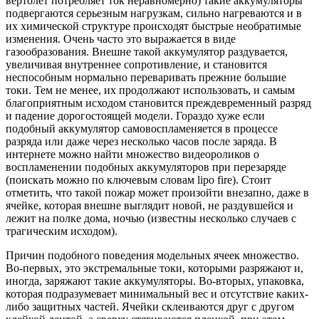
вертолет потребляет ток неравномерно) такие аккумуляторы
подвергаются серьезным нагрузкам, сильно нагреваются и в
их химической структуре происходят быстрые необратимые
изменения. Очень часто это выражается в виде
газообразования. Внешне такой аккумулятор раздувается,
увеличивая внутреннее сопротивление, и становится
неспособным нормально переваривать прежние большие
токи. Тем не менее, их продолжают использовать, и самым
благоприятным исходом становится преждевременный разряд
и падение дорогостоящей модели. Гораздо хуже если
подобный аккумулятор самовоспламеняется в процессе
разряда или даже через несколько часов после заряда. В
интернете можно найти множество видеороликов о
воспламенении подобных аккумуляторов при перезаряде
(поискать можно по ключевым словам lipo fire). Стоит
отметить, что такой пожар может произойти внезапно, даже в
ячейке, которая внешне выглядит новой, не раздувшейся и
лежит на полке дома, ночью (известны несколько случаев с
трагическим исходом).
Причин подобного поведения модельных ячеек множество.
Во-первых, это экстремальные токи, которыми разряжают и,
иногда, заряжают такие аккумуляторы. Во-вторых, упаковка,
которая подразумевает минимальный вес и отсутствие каких-
либо защитных частей. Ячейки склеиваются друг с другом