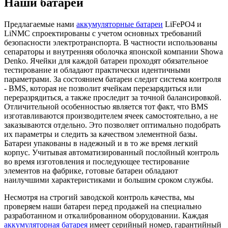
Наши батареи
Предлагаемые нами
аккумуляторные батареи
LiFePO
4
и
LiNMC спроектированы с учетом основных требований
безопасности электротранспорта. В частности использованы
сепараторы и внутренняя оболочка японской компании Showa
Denko. Ячейки для каждой батареи проходят обязательное
тестирование и обладают практически идентичными
параметрами. За состоянием батареи следит система контроля
- BMS, которая не позволит ячейкам перезарядиться или
переразрядиться, а также проследит за точной балансировкой.
Отличительной особенностью является тот факт, что BMS
изготавливаются производителем ячеек самостоятельно, а не
заказываются отдельно. Это позволяет оптимально подобрать
их параметры и следить за качеством элементной базы.
Батареи упакованы в надежный и в то же время легкий
корпус. Учитывая автоматизированный послойный контроль
во время изготовления и последующее тестирование
элементов на фабрике, готовые батареи обладают
наилучшими характеристиками и большим сроком службы.
Несмотря на строгий заводской контроль качества, мы
проверяем наши батареи перед продажей на специально
разработанном и откалиброванном оборудовании. Каждая
аккумуляторная батарея
имеет серийный номер, гарантийный