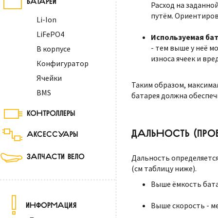
Расход на заданно
путём. Ориентиров
Li-Ion
LiFePO4
Используемая ба
- тем выше у неё 
В корпусе
износа ячеек и вред
Конфигуратор
Ячейки
Таким образом, максима
BMS
батарея должна обеспеч
КОНТРОЛЛЕРЫ
ДАЛЬНОСТЬ (ПРОБ
АКСЕССУАРЫ
ЗАПЧАСТИ ВЕЛО
Дальность определяется
(см таблицу ниже).
Выше ёмкость бата
ИНФОРМАЦИЯ
Выше скорость - м