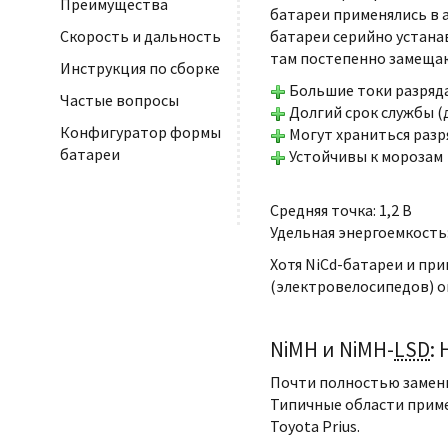
Преимущества
батареи применялись в а
батареи серийно устана
Скорость и дальность
там постепенно замеща
Инструкция по сборке
Большие токи разряда 
Частые вопросы
Долгий срок службы (д
Конфигуратор формы
Могут храниться раз
батареи
Устойчивы к морозам
Средняя точка: 1,2 В
Удельная энергоемкость:
Хотя NiCd-батареи и пр
(электровелосипедов) о
NiMH и NiMH-
LSD
:
Почти полностью замени
Типичные области приме
Toyota Prius.