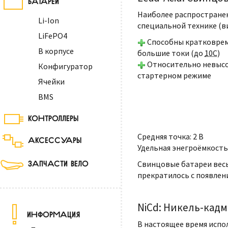
Наиболее распространен
Li-Ion
специальной технике (ви
LiFePO4
Способны кратковре
В корпусе
большие токи (до
10С
)
Относительно невысок
Конфигуратор
стартерном режиме
Ячейки
BMS
КОНТРОЛЛЕРЫ
Средняя точка
: 2 В
АКСЕССУАРЫ
Удельная энегроёмкость
ЗАПЧАСТИ ВЕЛО
Свинцовые батареи весь
прекратилось с появлен
NiCd: Никель-кад
ИНФОРМАЦИЯ
В настоящее время испо