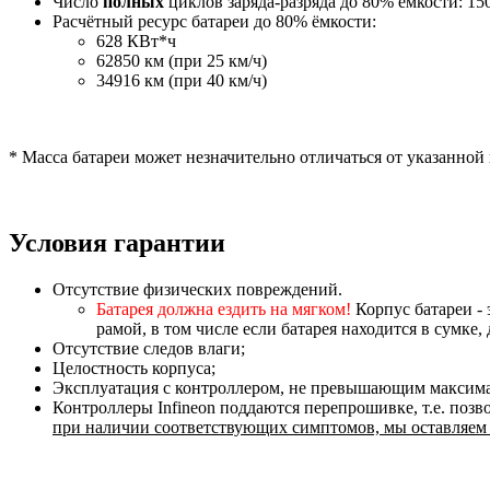
Число
полных
циклов заряда-разряда до 80% ёмкости: 15
Расчётный ресурс батареи до 80% ёмкости:
628 КВт*ч
62850 км (при 25 км/ч)
34916 км (при 40 км/ч)
* Масса батареи может незначительно отличаться от указанной
Условия гарантии
Отсутствие физических повреждений.
Батарея должна ездить на мягком!
Корпус батареи - 
рамой, в том числе если батарея находится в сумк
Отсутствие следов влаги;
Целостность корпуса;
Эксплуатация с контроллером, не превышающим максима
Контроллеры Infineon поддаются перепрошивке, т.е. поз
при наличии соответствующих симптомов, мы оставляем з