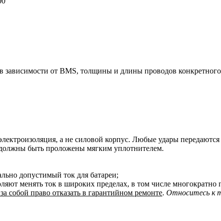
00
 в зависимости от BMS, толщины и длины проводов конкретного 
электроизоляция, а не силовой корпус. Любые удары передаются н
е, должны быть проложены мягким уплотнителем.
льно допустимый ток для батареи;
воляют менять ток в широких пределах, в том числе многократ
а собой право отказать в гарантийном ремонте
.
Относитесь к т