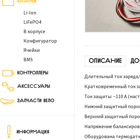
Li-Ion
LiFePO4
В корпусе
Конфигуратор
Ячейки
BMS
ОПИСАНИЕ
ДО
КОНТРОЛЛЕРЫ
Длительный ток заряда/р
АКСЕССУАРЫ
Кратковременный ток зар
Ток защиты: ~110 А (нас
ЗАПЧАСТИ ВЕЛО
Нижний защитный порог н
Верхний защитный порог 
Напряжение балансировки
ИНФОРМАЦИЯ
Оборудована термодатч