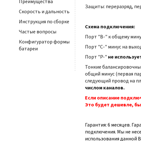
Преимущества
Защиты: переразряд, пе
Скорость и дальность
Инструкция по сборке
Схема подключения:
Частые вопросы
Порт "B-" к общему мину
Конфигуратор формы
Порт "С-" минус на выхо
батареи
Порт "P-"
не используе
Тонкие балансировочные
общий минус (первая па
следующий провод на плю
числом каналов.
Если описание подключ
Это будет дешевле, бы
Гарантия: 6 месяцев. Га
подключения. Мы не нес
использования данной B