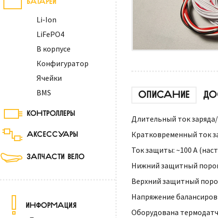
Li-Ion
LiFePO4
В корпусе
Конфигуратор
Ячейки
BMS
ОПИСАНИЕ
ДО
КОНТРОЛЛЕРЫ
Длительный ток заряда/р
АКСЕССУАРЫ
Кратковременный ток зар
Ток защиты: ~100 А (нас
ЗАПЧАСТИ ВЕЛО
Нижний защитный порог н
Верхний защитный порог 
Напряжение балансировки
ИНФОРМАЦИЯ
Оборудована термодатч