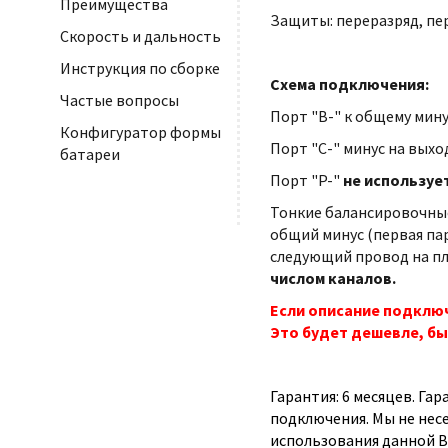
Преимущества
Защиты: переразряд, пе
Скорость и дальность
Инструкция по сборке
Схема подключения:
Частые вопросы
Порт "B-" к общему мину
Конфигуратор формы
Порт "С-" минус на выхо
батареи
Порт "P-"
не используе
Тонкие балансировочные
общий минус (первая па
следующий провод на плю
числом каналов.
Если описание подключ
Это будет дешевле, бы
Гарантия: 6 месяцев. Га
подключения. Мы не нес
использования данной B