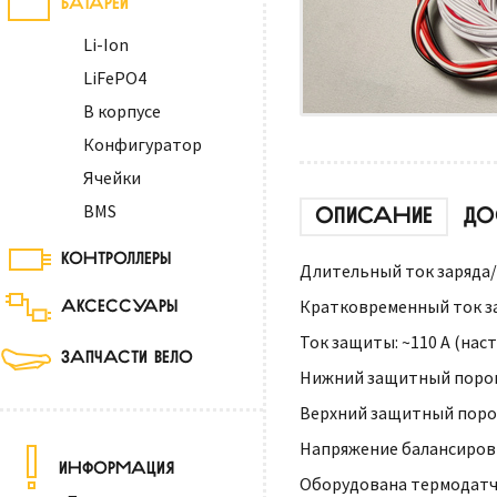
Li-Ion
LiFePO4
В корпусе
Конфигуратор
Ячейки
BMS
ОПИСАНИЕ
ДО
КОНТРОЛЛЕРЫ
Длительный ток заряда/р
АКСЕССУАРЫ
Кратковременный ток зар
Ток защиты: ~110 А (нас
ЗАПЧАСТИ ВЕЛО
Нижний защитный порог н
Верхний защитный порог 
Напряжение балансировки
ИНФОРМАЦИЯ
Оборудована термодатч