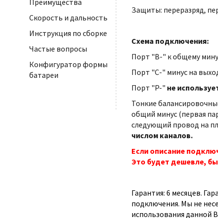
Преимущества
Защиты: переразряд, пе
Скорость и дальность
Инструкция по сборке
Схема подключения:
Частые вопросы
Порт "B-" к общему мину
Конфигуратор формы
Порт "С-" минус на выхо
батареи
Порт "P-"
не используе
Тонкие балансировочные
общий минус (первая па
следующий провод на плю
числом каналов.
Если описание подключ
Это будет дешевле, бы
Гарантия: 6 месяцев. Га
подключения. Мы не нес
использования данной B