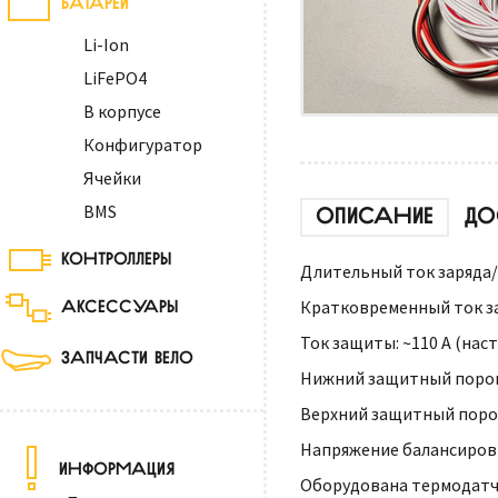
Li-Ion
LiFePO4
В корпусе
Конфигуратор
Ячейки
BMS
ОПИСАНИЕ
ДО
КОНТРОЛЛЕРЫ
Длительный ток заряда/р
АКСЕССУАРЫ
Кратковременный ток зар
Ток защиты: ~110 А (нас
ЗАПЧАСТИ ВЕЛО
Нижний защитный порог н
Верхний защитный порог 
Напряжение балансировки
ИНФОРМАЦИЯ
Оборудована термодатч