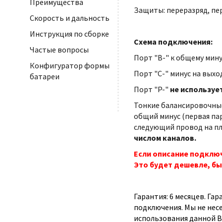
Преимущества
Защиты: переразряд, пе
Скорость и дальность
Инструкция по сборке
Схема подключения:
Частые вопросы
Порт "B-" к общему мину
Конфигуратор формы
Порт "С-" минус на выхо
батареи
Порт "P-"
не используе
Тонкие балансировочные
общий минус (первая па
следующий провод на плю
числом каналов.
Если описание подключ
Это будет дешевле, бы
Гарантия: 6 месяцев. Га
подключения. Мы не нес
использования данной B