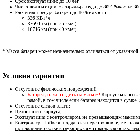
Срок эксплуатации: до 10 лет
Число
полных
циклов заряда-разряда до 80% ёмкости: 30
Расчётный ресурс батареи до 80% ёмкости:
336 КВт*ч
33690 км (при 25 км/ч)
18716 км (при 40 км/ч)
* Масса батареи может незначительно отличаться от указанной
Условия гарантии
Отсутствие физических повреждений.
Батарея должна ездить на мягком!
Корпус батареи - 
рамой, в том числе если батарея находится в сумк
Отсутствие следов влаги;
Целостность корпуса;
Эксплуатация с контроллером, не превышающим максима
Контроллеры Infineon поддаются перепрошивке, т.е. поз
при наличии соответствующих симптомов, мы оставляем з