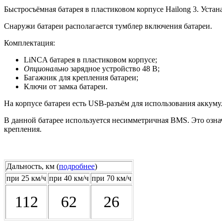
Быстросъёмная батарея в пластиковом корпусе Hailong 3.
Устан
Снаружи батареи располагается тумблер включения батареи.
Комплектация:
LiNCA батарея в пластиковом корпусе;
Опционально
зарядное устройство 48 В;
Багажник для крепления батареи;
Ключи от замка батареи.
На корпусе батареи есть USB-разъём для использования аккумул
В данной батарее используется несимметричная BMS. Это означа
крепления.
Дальность, км (
подробнее
)
при 25 км/ч
при 40 км/ч
при 70 км/ч
112
62
26