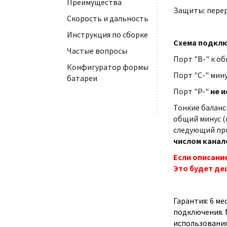
Преимущества
Защиты: перер
Скорость и дальность
Инструкция по сборке
Схема подклю
Частые вопросы
Порт "B-" к об
Конфигуратор формы
Порт "С-" мину
батареи
Порт "P-"
не и
Тонкие баланс
общий минус (
следующий про
числом канал
Если описани
Это будет де
Гарантия: 6 м
подключения. 
использования