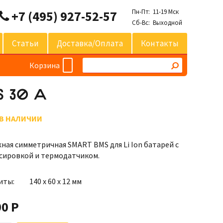
Пн-Пт: 11-19 Мск
+7 (495) 927-52-57
Сб-Вс: Выходной
Статьи
Доставка/оплата
Контакты
Корзина
S 30 A
 В НАЛИЧИИ
ная симметричная SMART BMS для Li Ion батарей с
сировкой и термодатчиком.
иты:
140 х 60 х 12 мм
00 Р