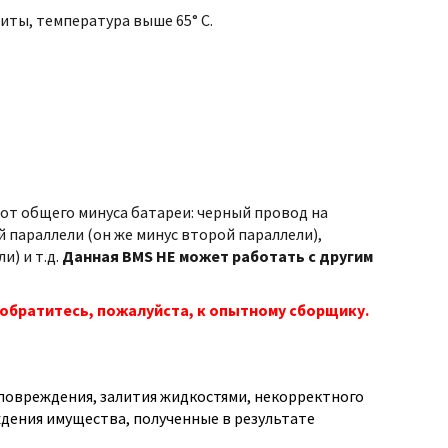
иты, температура выше 65° С.
т общего минуса батареи: черный провод на
 параллели (он же минус второй параллели),
и) и т.д.
Данная BMS НЕ может работать с другим
обратитесь, пожалуйста, к опытному сборщику.
о повреждения, залития жидкостями, некорректного
дения имущества, полученные в результате