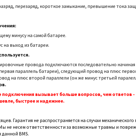
азряд, перезаряд, короткое замыкание, превышение тока защ
чения:
щему минусу на самой батарее.
с на выход из батареи.
спользуется.
ировочные провода подключаются последовательно начиная о
первая параллель батареи), следующий провод на плюс первой
вод на плюс второй параллели (он же минус третьей паралелл
ов.
е подключения вызывает больше вопросов, чем ответов - 
шевле, быстрее и надежнее.
есяцев. Гарантия не распространяется на случаи механическог
Мы не несем ответственности за возможные травмы и повреж
 данной BMS.