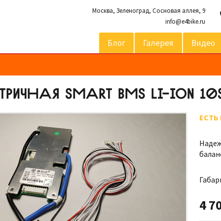
Москва,
Зеленоград, Сосновая аллея, 9
info@e4bike.ru
Блог
Галерея
Видео
РИЧНАЯ SMART BMS LI-ION 10
ЕСТЬ
Надеж
балан
Габар
4 7