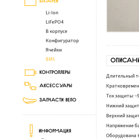
Li-Ion
LiFePO4
В корпусе
Конфигуратор
Ячейки
BMS
ОПИСАН
КОНТРОЛЛЕРЫ
Длительный ток
АКСЕССУАРЫ
Кратковременн
Ток защиты: ~9
ЗАПЧАСТИ ВЕЛО
Нижний защитн
Верхний защит
Напряжение ба
ИНФОРМАЦИЯ
Оборудована 