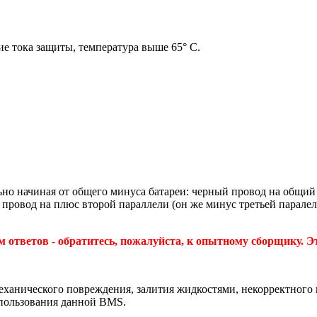
ие тока защиты, температура выше 65° С.
о начиная от общего минуса батареи: черный провод на общий 
провод на плюс второй параллели (он же минус третьей паралелл
ответов - обратитесь, пожалуйста, к опытному сборщику. Эт
 механического повреждения, залития жидкостями, некорректног
спользования данной BMS.