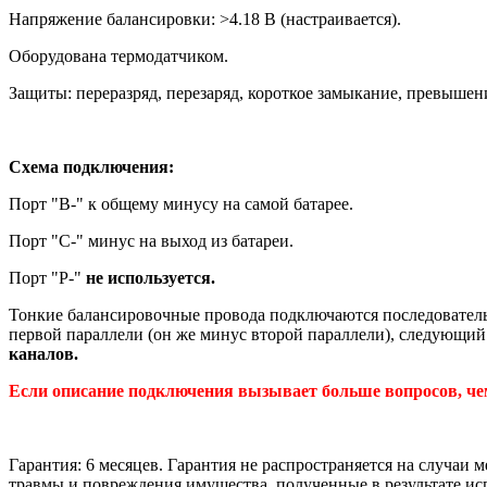
Напряжение балансировки: >4.18 В (настраивается).
Оборудована термодатчиком.
Защиты: переразряд, перезаряд, короткое замыкание, превышен
Схема подключения:
Порт "B-" к общему минусу на самой батарее.
Порт "С-" минус на выход из батареи.
Порт "P-"
не используется.
Тонкие балансировочные провода подключаются последовательн
первой параллели (он же минус второй параллели), следующий 
каналов.
Если описание подключения вызывает больше вопросов, чем 
Гарантия: 6 месяцев. Гарантия не распространяется на случаи
травмы и повреждения имущества, полученные в результате и