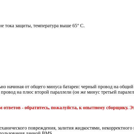
ие тока защиты, температура выше 65° С.
о начиная от общего минуса батареи: черный провод на общий 
провод на плюс второй параллели (он же минус третьей паралелл
ответов - обратитесь, пожалуйста, к опытному сборщику. Эт
 механического повреждения, залития жидкостями, некорректног
спользования данной BMS.