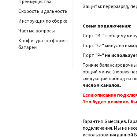
Преимущества
Защиты: переразряд, пе
Скорость и дальность
Инструкция по сборке
Схема подключения:
Частые вопросы
Порт "B-" к общему мину
Конфигуратор формы
Порт "С-" минус на выхо
батареи
Порт "P-"
не используе
Тонкие балансировочные
общий минус (первая па
следующий провод на плю
числом каналов.
Если описание подключ
Это будет дешевле, бы
Гарантия: 6 месяцев. Га
подключения. Мы не нес
использования данной B