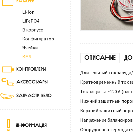
Li-Ion
LiFePO4
В корпусе
Конфигуратор
Ячейки
BMS
ОПИСАНИЕ
ДО
КОНТРОЛЛЕРЫ
Длительный ток заряда/р
АКСЕССУАРЫ
Кратковременный ток зар
Ток защиты: ~120 А (нас
ЗАПЧАСТИ ВЕЛО
Нижний защитный порог н
Верхний защитный порог 
Напряжение балансировки
ИНФОРМАЦИЯ
Оборудована термодатч