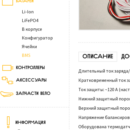
Li-Ion
LiFePO4
В корпусе
Конфигуратор
Ячейки
BMS
ОПИСАНИЕ
ДО
КОНТРОЛЛЕРЫ
Длительный ток заряда/р
АКСЕССУАРЫ
Кратковременный ток зар
Ток защиты: ~120 А (нас
ЗАПЧАСТИ ВЕЛО
Нижний защитный порог н
Верхний защитный порог 
Напряжение балансировки
ИНФОРМАЦИЯ
Оборудована термодатч