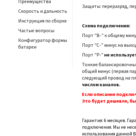
Преимущества
Защиты: переразряд, пе
Скорость и дальность
Инструкция по сборке
Схема подключения:
Частые вопросы
Порт "B-" к общему мину
Конфигуратор формы
Порт "С-" минус на выхо
батареи
Порт "P-"
не используе
Тонкие балансировочные
общий минус (первая па
следующий провод на плю
числом каналов.
Если описание подключ
Это будет дешевле, бы
Гарантия: 6 месяцев. Га
подключения. Мы не нес
использования данной B